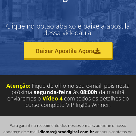
Clique no botão abaixo e baixe a apostila
dessa videoaula:
Baixar Apostila Agora
Atenção:
Fique de olho no seu e-mail, pois nesta
próxima
segunda-feira
às
08:00h
da manhã
enviaremos o
Vídeo 4
com todos os detalhes do
curso completo VIP Inglês Winner.
Para garantir o recebimento dos nossos e-mails, adicione o nosso
endereço de e-mail
idiomas@proddigital.com.br
aos seus contatos no