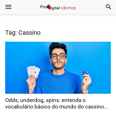
Tag: Cassino
Odds, underdog, spins: entenda o
vocabulário básico do mundo do cassino...