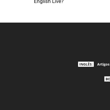
English Live?
INGLÊS:
Artigos
BO