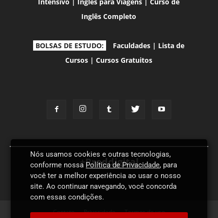
Intensivo
|
Inglês para Viagens
|
Curso de
Inglês Completo
BOLSAS DE ESTUDO:
Faculdades
|
Lista de
Cursos
|
Cursos Gratuitos
Nós usamos cookies e outras tecnologias,
+Proddigital
conforme nossa
Política de Privacidade
, para
você ter a melhor experiência ao usar o nosso
site. Ao continuar navegando, você concorda
com essas condições.
Contato
Privacidade
Termos de uso