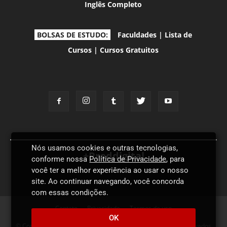
Inglês Completo
BOLSAS DE ESTUDO:
Faculdades
|
Lista de
Cursos
|
Cursos Gratuitos
Nós usamos cookies e outras tecnologias,
+Proddigital
conforme nossa
Política de Privacidade
, para
você ter a melhor experiência ao usar o nosso
site. Ao continuar navegando, você concorda
com essas condições.
Contato
Privacidade
Termos de uso
OK
© Copyright 2026 - Proddigital Idiomas - Todos os direitos reservados