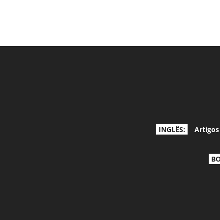
INGLÊS:
Artigos
BO