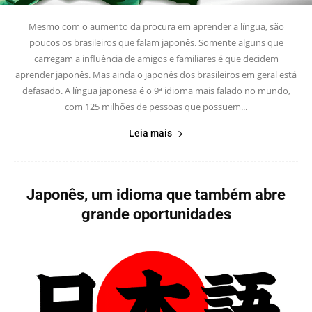
Mesmo com o aumento da procura em aprender a língua, são
poucos os brasileiros que falam japonês. Somente alguns que
carregam a influência de amigos e familiares é que decidem
aprender japonês. Mas ainda o japonês dos brasileiros em geral está
defasado. A língua japonesa é o 9ª idioma mais falado no mundo,
com 125 milhões de pessoas que possuem...
Leia mais
Japonês, um idioma que também abre
grande oportunidades