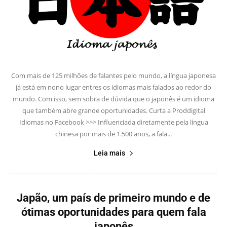
Com mais de 125 milhões de falantes pelo mundo, a língua japonesa
já está em nono lugar entres os idiomas mais falados ao redor do
mundo. Com isso, sem sobra de dúvida que o japonês é um idioma
que também abre grande oportunidades. Curta a Proddigital
Idiomas no Facebook >>> Influenciada diretamente pela língua
chinesa por mais de 1.500 anos, a fala...
Leia mais
Japão, um país de primeiro mundo e de
ótimas oportunidades para quem fala
japonês