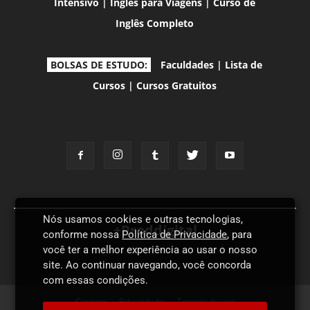
Intensivo
|
Inglês para Viagens
|
Curso de
Inglês Completo
BOLSAS DE ESTUDO:
Faculdades
|
Lista de
Cursos
|
Cursos Gratuitos
Nós usamos cookies e outras tecnologias,
+Proddigital
conforme nossa
Política de Privacidade
, para
você ter a melhor experiência ao usar o nosso
site. Ao continuar navegando, você concorda
com essas condições.
Contato
Privacidade
Termos de uso