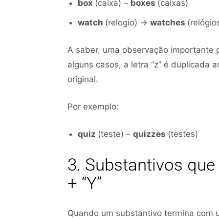
box
(caixa) –
boxes
(caixas)
watch
(relogio) →
watches
(relógio
A saber, uma observação importante p
alguns casos, a letra “z” é duplicada 
original.
Por exemplo:
quiz
(teste) –
quizzes
(testes)
3. Substantivos qu
+ “Y”
Quando um substantivo termina com u