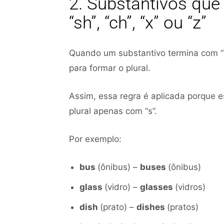
2. Substantivos que 
“sh”, “ch”, “x” ou “z”
Quando um substantivo termina com “s”, 
para formar o plural.
Assim, essa regra é aplicada porque e
plural apenas com “s”.
Por exemplo:
bus
(ônibus) –
buses
(ônibus)
glass
(vidro) –
glasses
(vidros)
dish
(prato) –
dishes
(pratos)