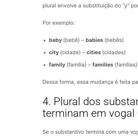
plural envolve a substituição do “y” por
Por exemplo:
baby
(bebê) –
babies
(bebês)
city
(cidade) –
cities
(cidades)
family
(família) –
families
(famílias)
Dessa forma, essa mudança é feita par
4. Plural dos substa
terminam em vogal 
Se o substantivo termina com uma vog