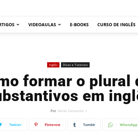
RTIGOS
VIDEOAULAS
E-BOOKS
CURSO DE INGLÊS
Inglês
Dicas e Tutoriais
mo formar o plural 
ubstantivos em ingl
Por
Karla Camacho
-
Twitter
Pinterest
Tumblr
WhatsApp