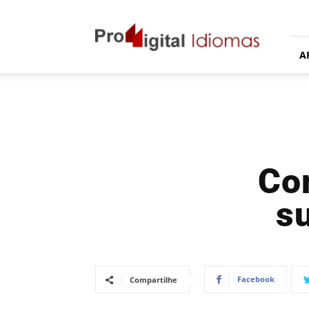
Proddigital
Idiomas
A
Co
s
Facebook
Compartilhe