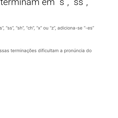
terminam em “s”, “ss”,
“ss”, “sh”, “ch”, “x” ou “z”, adiciona-se “-es”
ssas terminações dificultam a pronúncia do