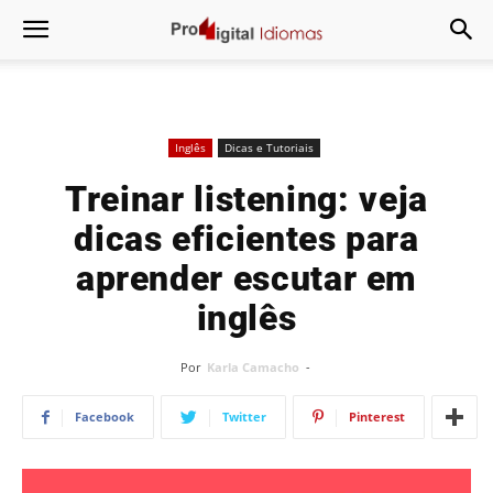
Inglês
Dicas e Tutoriais
Treinar listening: veja
dicas eficientes para
aprender escutar em
inglês
Por
Karla Camacho
-
Facebook
Twitter
Pinterest