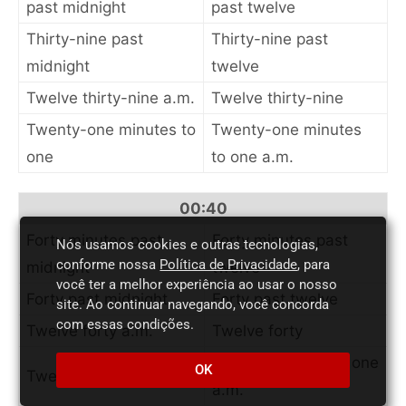
past midnight
past twelve
Thirty-nine past
Thirty-nine past
midnight
twelve
Twelve thirty-nine a.m.
Twelve thirty-nine
Twenty-one minutes to
Twenty-one minutes
one
to one a.m.
00:40
Forty minutes past
Forty minutes past
Nós usamos cookies e outras tecnologias,
conforme nossa
Política de Privacidade
, para
midnight
twelve
você ter a melhor experiência ao usar o nosso
Forty past midnight
Forty past twelve
site. Ao continuar navegando, você concorda
com essas condições.
Twelve forty a.m.
Twelve forty
Twenty minutes to one
OK
Twenty minutes to one
a.m.