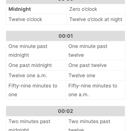
Midnight
Zero o’clock
Twelve o’clock
Twelve o’clock at night
00:01
One minute past
One minute past
midnight
twelve
One past midnight
One past twelve
Twelve one a.m.
Twelve one
Fifty-nine minutes to
Fifty-nine minutes to
one
one a.m.
00:02
Two minutes past
Two minutes past
midnight
twelve