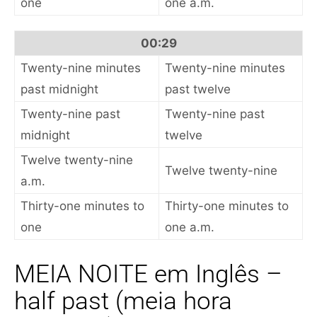
one
one a.m.
00:29
Twenty-nine minutes
Twenty-nine minutes
past midnight
past twelve
Twenty-nine past
Twenty-nine past
midnight
twelve
Twelve twenty-nine
Twelve twenty-nine
a.m.
Thirty-one minutes to
Thirty-one minutes to
one
one a.m.
MEIA NOITE em Inglês –
half past (meia hora