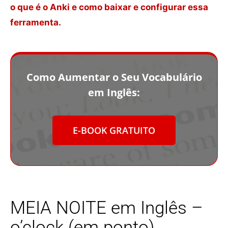
o que é o Anki e como baixar e configurar essa
ferramenta.
Como Aumentar o Seu Vocabulário
em Inglês:
E-BOOK GRATUITO
MEIA NOITE em Inglês –
o’clock (em ponto)