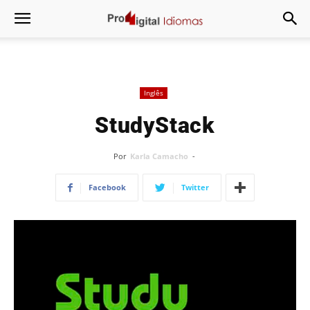
Inglês
StudyStack
Por
Karla Camacho
-
Facebook
Twitter