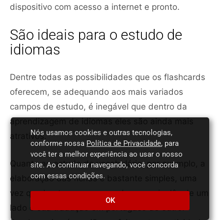
dispositivo com acesso a internet e pronto.
São ideais para o estudo de
idiomas
Dentre todas as possibilidades que os flashcards
oferecem, se adequando aos mais variados
campos de estudo, é inegável que dentro da
aprendizagem de idiomas eles são ainda mais
Nós usamos cookies e outras tecnologias,
atrativos.
conforme nossa
Política de Privacidade
, para
você ter a melhor experiência ao usar o nosso
Quanto ao estudo de vocabulário, por exemplo, a
site. Ao continuar navegando, você concorda
com essas condições.
elaboração das fichas é bastante simples, uma
vez que basta escrever a palavra em inglês de um
OK
lado e sua tradução em português de outro.