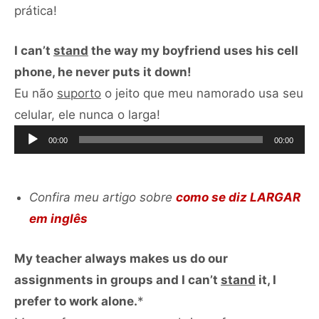
prática!
I can’t
stand
the way my boyfriend uses his cell
phone, he never puts it down!
Eu não
suporto
o jeito que meu namorado usa seu
Tocador
celular, ele nunca o larga!
de
00:00
00:00
áudio
Confira meu artigo sobre
como se diz LARGAR
em inglês
My teacher always makes us do our
assignments in groups and I can’t
stand
it, I
prefer to work alone.
*