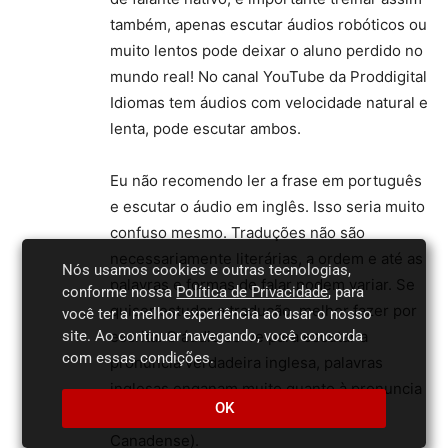
também, apenas escutar áudios robóticos ou
muito lentos pode deixar o aluno perdido no
mundo real! No canal YouTube da Proddigital
Idiomas tem áudios com velocidade natural e
lenta, pode escutar ambos.
Eu não recomendo ler a frase em português
e escutar o áudio em inglês. Isso seria muito
confuso mesmo. Traduções não são
necessariamente literárias, a ordem e até as
Nós usamos cookies e outras tecnologias,
palavras e formas de falar podem variar. Se
conforme nossa
Política de Privacidade
, para
quiser estudar a tradução, melhor fazer por
você ter a melhor experiência ao usar o nosso
escrita. O áudio serve para escutar a
site. Ao continuar navegando, você concorda
com essas condições.
pronúncia verdadeira inglesa, palavras
inglesas enganam muito quanto à pronuncia
OK
além de qualquer sotaque (o meu é
Canadense).