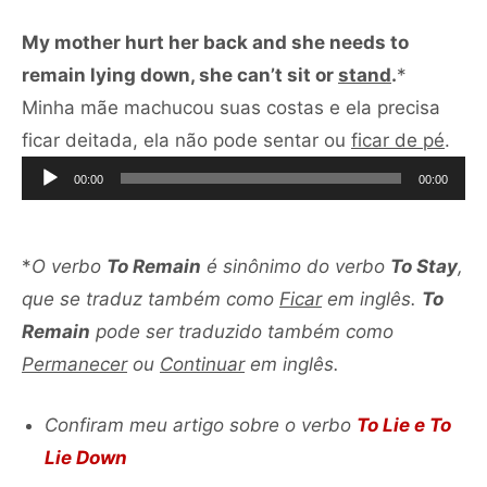
My mother hurt her back and she needs to
remain lying down, she can’t sit or
stand
.
*
Minha mãe machucou suas costas e ela precisa
Toc
ficar deitada, ela não pode sentar ou
ficar de pé
.
de
00:00
00:00
áud
*
O verbo
To Remain
é sinônimo do verbo
To Stay
,
que se traduz também como
Ficar
em inglês.
To
Remain
pode ser traduzido também como
Permanecer
ou
Continuar
em inglês.
Confiram meu artigo sobre o verbo
To Lie
e
To
Lie Down