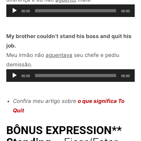
de
00:00
00:00
áudio
My brother couldn’t stand his boss and quit his
job.
Meu irmão não
aguentava
seu chefe e pediu
Tocador
demissão.
de
00:00
00:00
áudio
Confira meu artigo sobre
o que significa To
Quit
BÔNUS EXPRESSION**