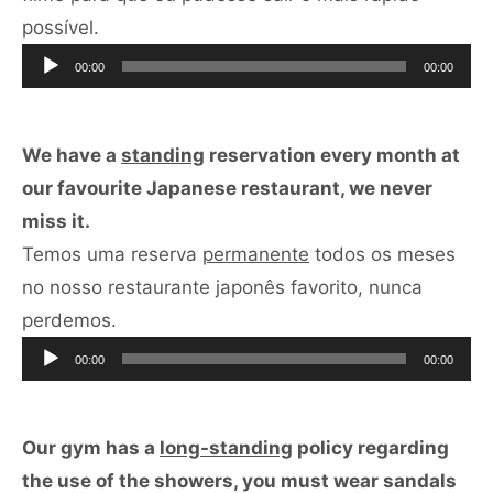
Tocador
possível.
de
00:00
00:00
áudio
We have a
standing
reservation every month at
our favourite Japanese restaurant, we never
miss it.
Temos uma reserva
permanente
todos os meses
no nosso restaurante japonês favorito, nunca
Tocador
perdemos.
de
00:00
00:00
áudio
Our gym has a
long-standing
policy regarding
the use of the showers, you must wear sandals