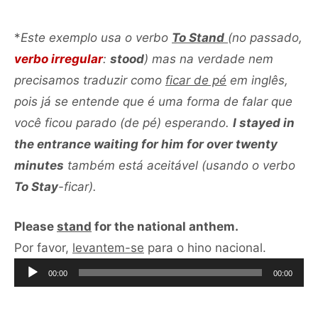
*
Este exemplo usa o verbo
To Stand
(no passado,
verbo irregular
:
stood
) mas na verdade nem
precisamos traduzir como
ficar de pé
em inglês,
pois já se entende que é uma forma de falar que
você ficou parado (de pé) esperando.
I stayed in
the entrance waiting for him for over twenty
minutes
também está aceitável (usando o verbo
To Stay
-ficar).
Please
stand
for the national anthem.
Tocador
Por favor,
levantem-se
para o hino nacional.
de
00:00
00:00
áudio