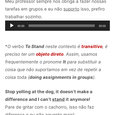
Meu professor sempre nos obriga a fazer nossas
tarefas em grupos e eu não
suporto
isso, prefiro
Tocador
trabalhar sozinho.
de
00:00
00:00
áudio
*
O verbo
To Stand
neste contexto é
transitivo
, é
preciso ter um
objeto direto
. Assim, usamos
frequentemente o pronome
It
para substituir a
coisa que não suportamos em vez de repetir a
coisa toda (
doing assignments in groups
).
Stop yelling at the dog, it doesn’t make a
difference and I can’t
stand
it anymore!
Pare de gritar com o cachorro, isso não faz
Tocador
diferença e eu não
aguento
mais!