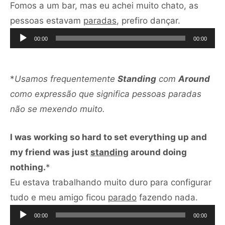
Fomos a um bar, mas eu achei muito chato, as
Tocador
pessoas estavam
paradas
, prefiro dançar.
de
00:00
00:00
áudio
*
Usamos frequentemente
Standing
com
Around
como expressão que significa pessoas paradas
não se mexendo muito.
I was working so hard to set everything up and
my friend was just
standing
around doing
nothing.
*
Eu estava trabalhando muito duro para configurar
Tocad
tudo e meu amigo ficou
parado
fazendo nada.
de
00:00
00:00