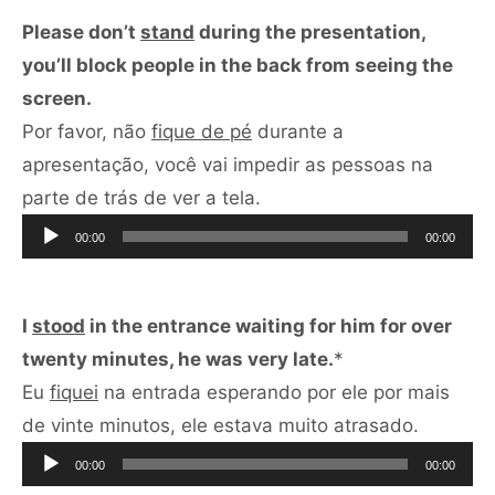
Please don’t
stand
during the presentation,
you’ll block people in the back from seeing the
screen.
Por favor, não
fique de pé
durante a
apresentação, você vai impedir as pessoas na
Tocador
parte de trás de ver a tela.
de
00:00
00:00
áudio
I
stood
in the entrance waiting for him for over
twenty minutes, he was very late.
*
Eu
fiquei
na entrada esperando por ele por mais
Tocador
de vinte minutos, ele estava muito atrasado.
de
00:00
00:00
áudio