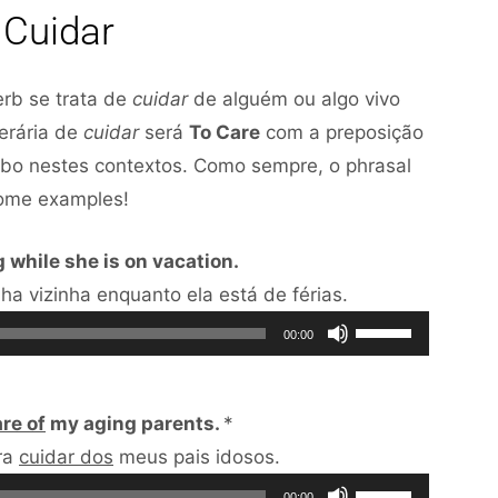
Cuidar
erb se trata de
cuidar
de alguém ou algo vivo
terária de
cuidar
será
To Care
com a preposição
bo nestes contextos. Como sempre, o phrasal
some examples!
 while she is on vacation.
Tocador
a vizinha enquanto ela está de férias.
de
Use
00:00
áudio
as
setas
re of
my aging parents.
*
para
Tocador
ra
cuidar dos
meus pais idosos.
cima
de
Use
ou
00:00