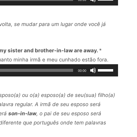
áudio
as
para
setas
baixo
volta, se mudar para um lugar onde você já
para
para
cima
aumentar
ou
ou
y sister and brother-in-law are away.
*
para
diminuir
Tocador
anto minha irmã e meu cunhado estão fora.
baixo
o
Use
de
para
00:00
volume.
as
áudio
aumentar
setas
ou
sposo(a) ou o(a) esposo(a) de seu(sua) filho(a)
para
diminuir
lavra regular. A irmã de seu esposo será
cima
o
será
son-in-law
, o pai de seu esposo será
ou
volume.
 diferente que português onde tem palavras
para
baixo