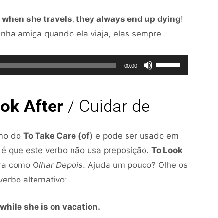
para
 when she travels, they always end up dying!
aumentar
nha amiga quando ela viaja, elas sempre
ou
diminuir
Use
o
00:00
as
volume.
setas
ok After
/ Cuidar de
para
cima
ou
imo do
To Take Care (of)
e pode ser usado em
para
 é que este verbo não usa preposição.
To Look
baixo
tra como O
lhar Depois
. Ajuda um pouco? Olhe os
para
erbo alternativo:
aumentar
while she is on vacation.
ou