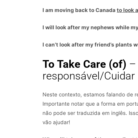
I am moving back to Canada
to look 
I will look after my nephews while m
I can’t look after my friend’s plants
To Take Care (of)
– 
responsável/Cuidar
Neste contexto, estamos falando de re
Importante notar que a forma em por
não pode ser traduzida em inglês. Iss
vão ajudar!