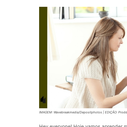
IMAGEM: Wavebreakmedia/Depositphotos | EDIÇÃO: Proddi
Hey everyone! Hoje vamos aprender 