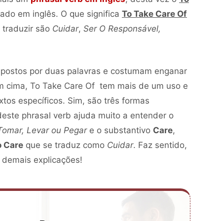
ado em inglês. O que significa
To Take Care Of
 traduzir são
Cuidar
,
Ser O Responsável,
mpostos por duas palavras e costumam enganar
em cima, To Take Care Of tem mais de um uso e
extos específicos. Sim, são três formas
 deste phrasal verb ajuda muito a entender o
Tomar, Levar ou Pegar
e o substantivo
Care
,
o Care
que se traduz como
Cuidar
. Faz sentido,
 demais explicações!