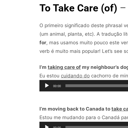
To Take Care (of)
– 
O primeiro significado deste phrasal v
(um animal, planta, etc). A tradução li
for
, mas usamos muito pouco este ver
verb é muito mais popular! Let’s see 
I’m
taking care of
my neighbour’s dog
Eu estou
cuidando do
cachorro de minh
00:00
I’m moving back to Canada to
take ca
Estou me mudando para o Canadá pa
00:00