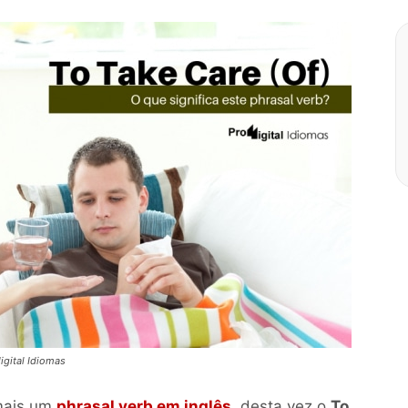
gital Idiomas
mais um
phrasal verb em inglês
, desta vez o
To