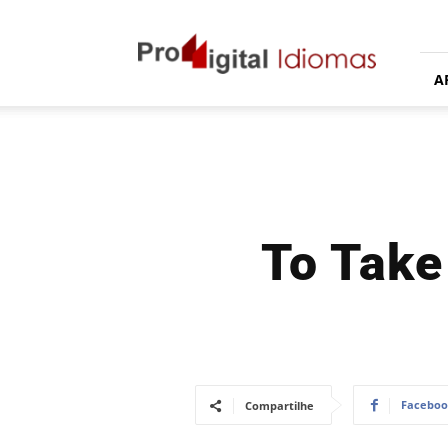
Proddigital
Idiomas
A
To Take
Facebo
Compartilhe