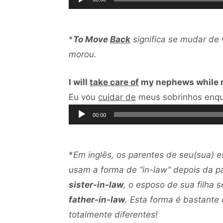
*
To Move
Back
significa se mudar de 
morou.
I will
take care of
my nephews while m
Eu vou
cuidar de
meus sobrinhos enqu
00:00
*
Em inglês, os parentes de seu(sua) e
usam a forma de “in-law” depois da pa
sister-in-law
, o esposo de sua filha 
father-in-law
. Esta forma é bastante
totalmente diferentes!