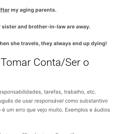
diminuir
after
my aging parents.
o
volume.
y sister and brother-in-law are away.
 when she travels, they always end up dying!
Tomar Conta/Ser o
sponsabilidades, tarefas, trabalho, etc.
tuguês de usar
responsável
como substantivo
o é um erro que vejo muito. Exemplos e áudios