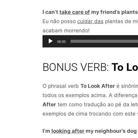
I can’t
take care of
my friend’s plants
Eu não posso
cuidar das
plantas de mi
Tocador
acabam morrendo!
de
00:00
áudio
BONUS VERB:
To Lo
O phrasal verb
To Look After
é sinôn
todos os exemplos acima. A diferença
After
tem como tradução ao pé da le
exemplos de cima trocando com este v
I’m
looking after
my neighbour’s dog 