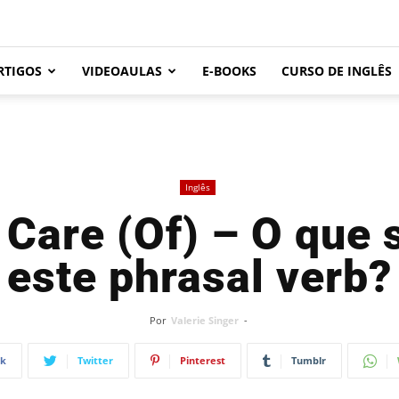
RTIGOS
VIDEOAULAS
E-BOOKS
CURSO DE INGLÊS
Inglês
 Care (Of) – O que s
este phrasal verb?
Por
Valerie Singer
-
ok
Twitter
Pinterest
Tumblr