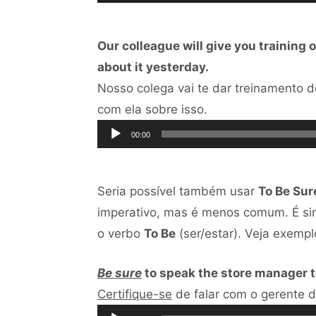
Our colleague will give you training 
about it yesterday.
Nosso colega vai te dar treinamento 
Tocador
com ela sobre isso.
de
00:00
áudio
Seria possível também usar
To Be Sur
imperativo, mas é menos comum. É si
o verbo
To Be
(ser/estar). Veja exempl
Be sure
to speak the store manager t
Certifique-se
de falar com o gerente d