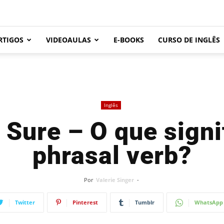
RTIGOS
VIDEOAULAS
E-BOOKS
CURSO DE INGLÊS
Inglês
Sure – O que signi
phrasal verb?
Por
Valerie Singer
-
Twitter
Pinterest
Tumblr
WhatsApp