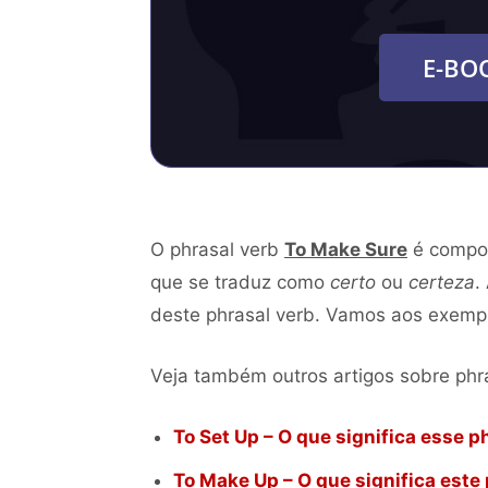
E-BO
O phrasal verb
To Make Sure
é compos
que se traduz como
certo
ou
certeza
.
deste phrasal verb. Vamos aos exempl
Veja também outros artigos sobre phr
To Set Up – O que significa esse p
To Make Up – O que significa este