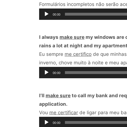
Formulários incompletos não serão ac
00:00
I always
make sure
my windows are cl
rains a lot at night and my apartment
Eu sempre
me certifico
de que minhas 
inverno, chove muito à noite e meu a
00:00
I’ll
make sure
to call my bank and req
application.
Vou
me certificar
de ligar para meu ba
00:00