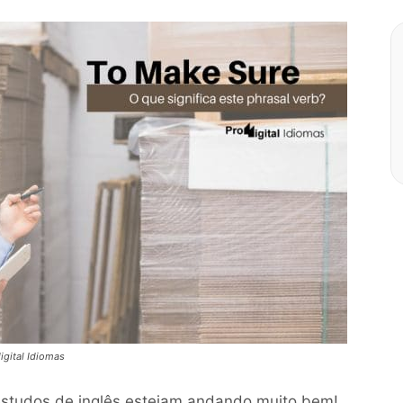
gital Idiomas
studos de inglês estejam andando muito bem!