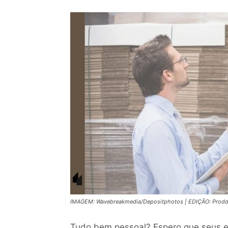
IMAGEM: Wavebreakmedia/Depositphotos | EDIÇÃO: Proddi
Tudo bem pessoal? Espero que seus e