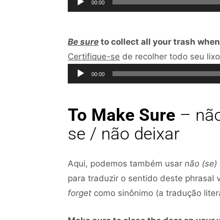
00:00
Be sure
to collect all your trash whe
Certifique-se
de recolher todo seu lixo
00:00
To Make Sure
– não
se / não deixar
Aqui, podemos também usar
não (se)
para traduzir o sentido deste phrasa
forget
como sinônimo (a tradução liter