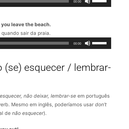
aumentar
00:00
as
áudio
ou
setas
diminuir
n you leave the beach.
para
o
Tocador
 quando sair da praia.
cima
volume.
de
Use
ou
00:00
áudio
as
para
setas
baixo
 (se) esquecer / lembrar-
para
para
cima
aumentar
ou
ou
para
diminuir
 esquecer, não deixar, lembrar-se
em português
baixo
o
l verb. Mesmo em inglês, poderíamos usar
don’t
para
volume.
al de
não esquecer
).
aumentar
ou