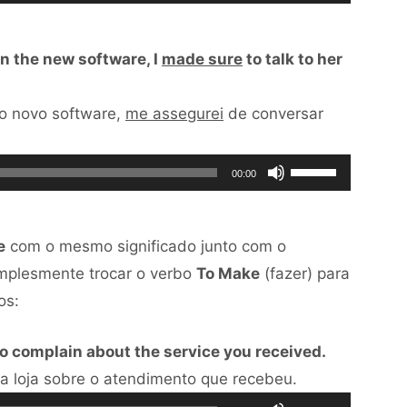
as
áudio
baixo
setas
para
on the new software, I
made sure
to talk to her
para
aumentar
cima
ou
do novo software,
me assegurei
de conversar
ou
diminuir
para
o
Use
baixo
volume.
00:00
as
para
setas
aumentar
e
com o mesmo significado junto com o
para
ou
mplesmente trocar o verbo
To Make
(fazer) para
cima
diminuir
os:
ou
o
para
volume.
o complain about the service you received.
baixo
Tocador
a loja sobre o atendimento que recebeu.
para
Use
de