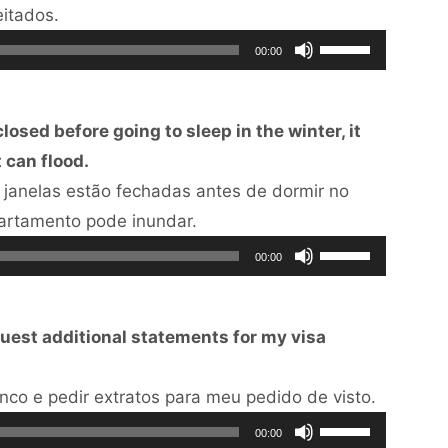
Tocador
eitados.
de
Use
00:00
áudio
as
setas
osed before going to sleep in the winter, it
para
 can flood.
cima
janelas estão fechadas antes de dormir no
ou
Tocador
partamento pode inundar.
para
de
Use
baixo
00:00
áudio
as
para
setas
aumentar
uest additional statements for my visa
para
ou
cima
diminuir
Tocador
nco e pedir extratos para meu pedido de visto.
ou
o
Use
de
para
volume.
00:00