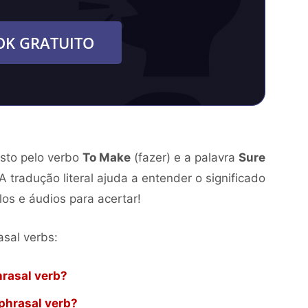
OK GRATUITO
to pelo verbo
To Make
(fazer) e a palavra
Sure
 A tradução literal ajuda a entender o significado
os e áudios para acertar!
asal verbs:
hrasal verb?
 phrasal verb?