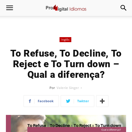
Inglês
To Refuse, To Decline, To
Reject e To Turn down –
Qual a diferença?
Por
Valerie Singer
-
Facebook
Twitter