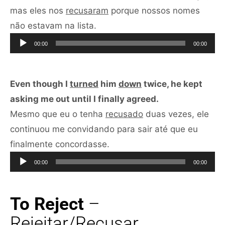
mas eles nos
recusaram
porque nossos nomes
Tocador
não estavam na lista.
de
00:00
00:00
áudio
Even though I
turned
him
down
twice, he kept
asking me out until I finally agreed.
Mesmo que eu o tenha
recusado
duas vezes, ele
continuou me convidando para sair até que eu
Tocador
finalmente concordasse.
de
00:00
00:00
áudio
To Reject
–
Rejeitar/Recusar