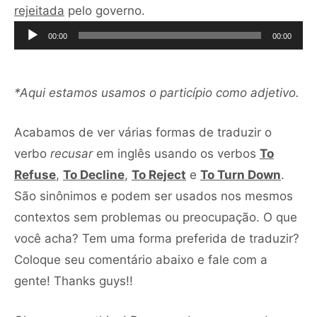
Tocador
rejeitada
pelo governo.
de
00:00
00:00
áudio
*Aqui estamos usamos o particípio como adjetivo.
Acabamos de ver várias formas de traduzir o
verbo
recusar
em inglês usando os verbos
To
Refuse
,
To Decline
,
To Reject
e
To Turn Down
.
São sinônimos e podem ser usados nos mesmos
contextos sem problemas ou preocupação. O que
você acha? Tem uma forma preferida de traduzir?
Coloque seu comentário abaixo e fale com a
gente! Thanks guys!!