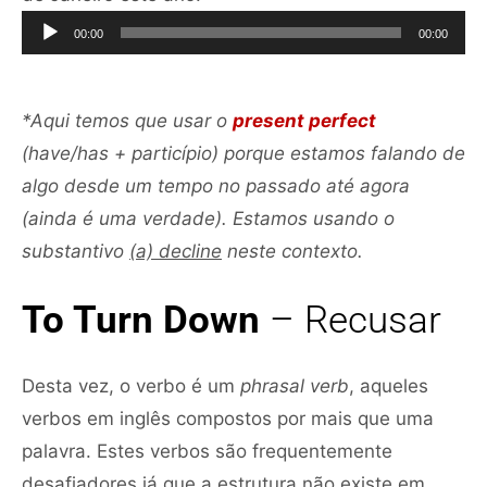
de
00:00
00:00
áudio
*Aqui temos que usar o
present perfect
(have/has + particípio) porque estamos falando de
algo desde um tempo no passado até agora
(ainda é uma verdade). Estamos usando o
substantivo
(a) decline
neste contexto.
To Turn Down
– Recusar
Desta vez, o verbo é um
phrasal verb
, aqueles
verbos em inglês compostos por mais que uma
palavra. Estes verbos são frequentemente
desafiadores já que a estrutura não existe em