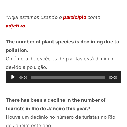
áudio
*Aqui estamos usando o
particípio
como
adjetivo
.
The number of plant species
is declining
due to
pollution.
O número de espécies de plantas
está diminuindo
Tocador
devido à poluição.
de
00:00
00:00
áudio
There has been
a decline
in the number of
tourists in Rio de Janeiro this year.
*
Houve
um declínio
no número de turistas no Rio
Tocador
de Janeiro este ano.