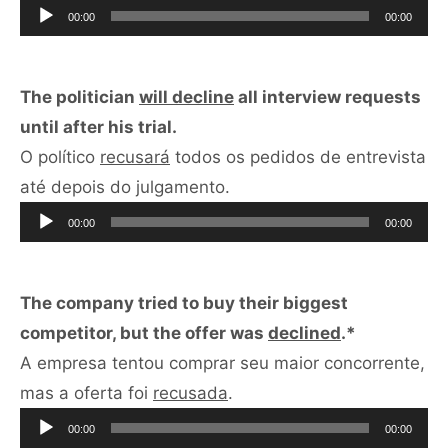
de
00:00
00:00
áudio
The politician
will decline
all interview requests
until after his trial.
O político
recusará
todos os pedidos de entrevista
Tocador
até depois do julgamento.
de
00:00
00:00
áudio
The company tried to buy their biggest
competitor, but the offer was
declined
.*
A empresa tentou comprar seu maior concorrente,
Tocador
mas a oferta foi
recusada
.
de
00:00
00:00