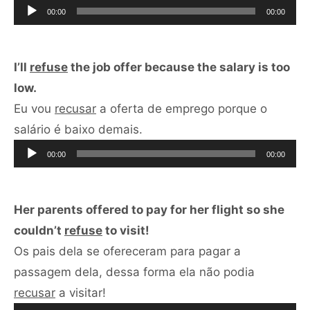
de
00:00
00:00
áudio
I’ll
refuse
the job offer because the salary is too
low.
Eu vou
recusar
a oferta de emprego porque o
Tocador
salário é baixo demais.
de
00:00
00:00
áudio
Her parents offered to pay for her flight so she
couldn’t
refuse
to visit!
Os pais dela se ofereceram para pagar a
passagem dela, dessa forma ela não podia
Tocador
recusar
a visitar!