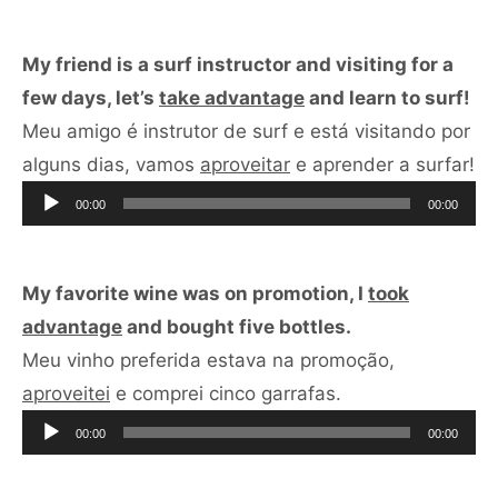
áudio
My friend is a surf instructor and visiting for a
few days, let’s
take advantage
and learn to surf!
Meu amigo é instrutor de surf e está visitando por
To
alguns dias, vamos
aproveitar
e aprender a surfar!
de
00:00
00:00
áu
My favorite wine was on promotion, I
took
advantage
and bought five bottles.
Meu vinho preferida estava na promoção,
Tocador
aproveitei
e comprei cinco garrafas.
de
00:00
00:00
áudio