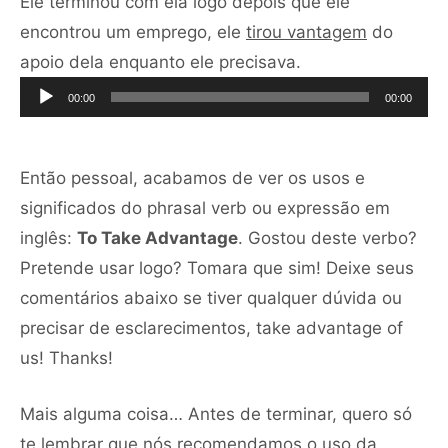
Ele terminou com ela logo depois que ele
encontrou um emprego, ele
tirou vantagem
do
Tocador
apoio dela enquanto ele precisava.
de
00:00
00:00
áudio
Então pessoal, acabamos de ver os usos e
significados do phrasal verb ou expressão em
inglês:
To Take Advantage
. Gostou deste verbo?
Pretende usar logo? Tomara que sim! Deixe seus
comentários abaixo se tiver qualquer dúvida ou
precisar de esclarecimentos, take advantage of
us! Thanks!
Mais alguma coisa… Antes de terminar, quero só
te lembrar que nós recomendamos o uso da