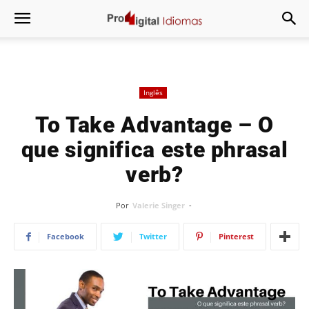
Inglês
To Take Advantage – O
que significa este phrasal
verb?
Por
Valerie Singer
-
Facebook
Twitter
Pinterest