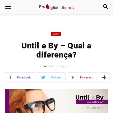
Inglês
Until e By – Qual a
diferença?
Por
Valerie Singer
-
Facebook
Twitter
Pinterest