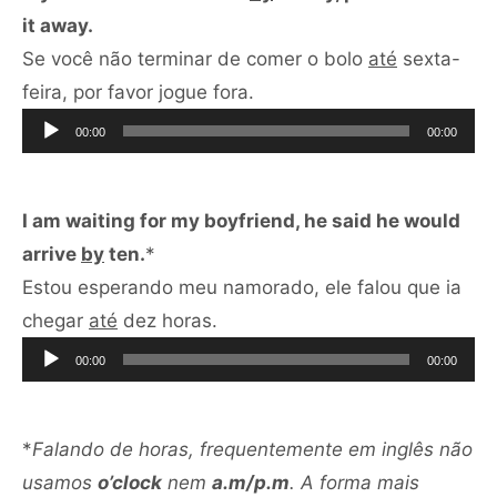
it away.
Se você não terminar de comer o bolo
até
sexta-
Tocador
feira, por favor jogue fora.
de
00:00
00:00
áudio
I am waiting for my boyfriend, he said he would
arrive
by
ten.
*
Estou esperando meu namorado, ele falou que ia
Tocador
chegar
até
dez horas.
de
00:00
00:00
áudio
*
Falando de horas, frequentemente em inglês não
usamos
o’clock
nem
a.m/p.m
. A forma mais