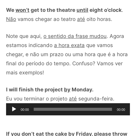
We
won’t
get to the theatre
until
eight o’clock
.
Não
vamos chegar ao teatro
até
oito horas.
Note que aqui,
o sentido da frase mudou
. Agora
estamos indicando
a hora exata
que vamos
chegar, e não um prazo ou uma hora que é a hora
final do período do tempo. Confuso? Vamos ver
mais exemplos!
I will finish the project
by
Monday.
Tocador
Eu vou terminar o projeto
até
segunda-feira.
de
00:00
00:00
áudio
If you don’t eat the cake
by
Friday, please throw