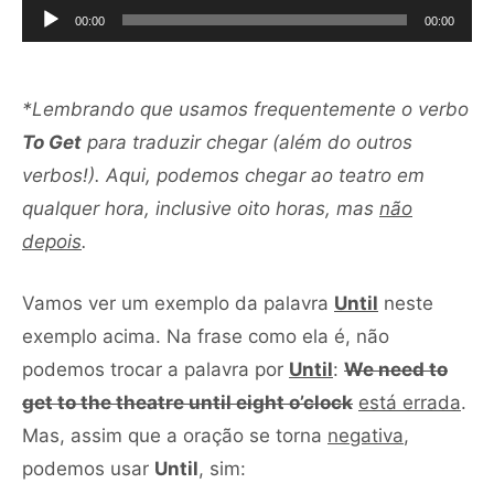
de
00:00
00:00
áudi
*Lembrando que usamos frequentemente o verbo
To Get
para traduzir chegar (além do outros
verbos!). Aqui, podemos chegar ao teatro em
qualquer hora, inclusive oito horas, mas
não
depois
.
Vamos ver um exemplo da palavra
Until
neste
exemplo acima. Na frase como ela é, não
podemos trocar a palavra por
Until
:
We need to
get to the theatre until eight o’clock
está errada
.
Mas, assim que a oração se torna
negativa
,
podemos usar
Until
, sim: