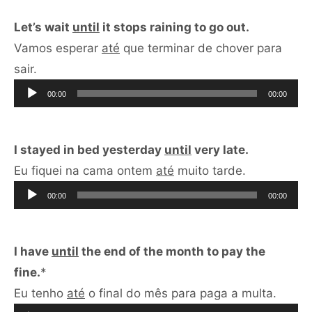
Let’s wait
until
it stops raining to go out.
Vamos esperar
até
que terminar de chover para
Tocador
sair.
de
00:00
00:00
áudio
I stayed in bed yesterday
until
very late.
Tocador
Eu fiquei na cama ontem
até
muito tarde.
de
00:00
00:00
áudio
I have
until
the end of the month to pay the
fine.
*
Tocad
Eu tenho
até
o final do mês para paga a multa.