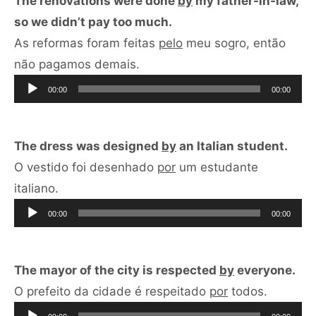
The renovations were done
by
my father-in-law,
so we didn’t pay too much.
As reformas foram feitas
pelo
meu sogro, então
Tocador
não pagamos demais.
de
00:00
00:00
áudio
The dress was designed
by
an Italian student.
O vestido foi desenhado
por
um estudante
Tocador
italiano.
de
00:00
00:00
áudio
The mayor of the city is respected
by
everyone.
Tocador
O prefeito da cidade é respeitado
por
todos.
de