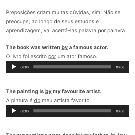
Preposições criam muitas dúvidas, sim! Não se
preocupe, ao longo de seus estudos e
aprendizagem, vai acertá-las palavra por palavra.
The book was written
by
a famous actor.
Tocador
O livro foi escrito
por
um ator famoso.
de
00:00
00:00
áudio
The painting is
by
my favourite artist.
Tocador
A pintura é
do
meu artista favorito.
de
00:00
00:00
áudio