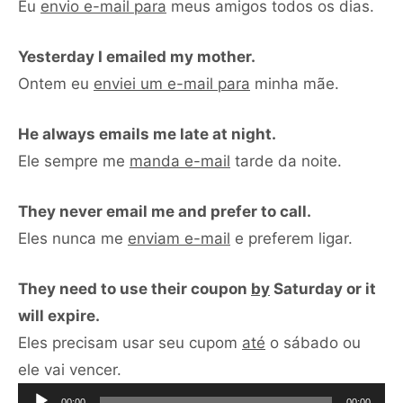
Eu
envio e-mail para
meus amigos todos os dias.
Yesterday I emailed my mother.
Ontem eu
enviei um e-mail para
minha mãe.
He always emails me late at night.
Ele sempre me
manda e-mail
tarde da noite.
They never email me and prefer to call.
Eles nunca me
enviam e-mail
e preferem ligar.
They need to use their coupon
by
Saturday or it
will expire.
Eles precisam usar seu cupom
até
o sábado ou
Tocador
ele vai vencer.
de
00:00
00:00