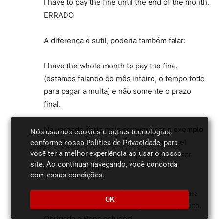
I have to pay the fine until the end of the month.
ERRADO
A diferença é sutil, poderia também falar:
I have the whole month to pay the fine.
(estamos falando do mês inteiro, o tempo todo
para pagar a multa) e não somente o prazo
final.
Na verdade seria mais comum usar o exemplo
Nós usamos cookies e outras tecnologias,
com By, queria so mostrar que é possível
conforme nossa
Política de Privacidade
, para
você ter a melhor experiência ao usar o nosso
também mudar a frase um pouco para usar
site. Ao continuar navegando, você concorda
Until corretamente.
com essas condições.
Estas palavras são confusas mesmo! Tomara
OK
que minha resposta tenha ajudado um pouco.
Obrigada e Bons estudos!