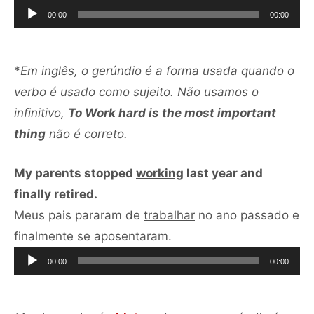
de
00:00
00:00
áudio
*
Em inglês, o gerúndio é a forma usada quando o
verbo é usado como sujeito. Não usamos o
infinitivo,
To Work hard is the most important
thing
não é correto.
My parents stopped
working
last year and
finally retired.
Meus pais pararam de
trabalhar
no ano passado e
Tocador
finalmente se aposentaram.
de
00:00
00:00
áudio