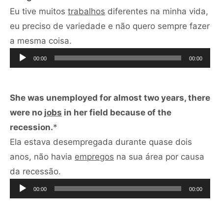
Eu tive muitos
trabalhos
diferentes na minha vida,
eu preciso de variedade e não quero sempre fazer
Tocador
a mesma coisa.
de
00:00
00:00
áudio
She was unemployed for almost two years, there
were no
jobs
in her field because of the
recession.
*
Ela estava desempregada durante quase dois
anos, não havia
empregos
na sua área por causa
Tocador
da recessão.
de
00:00
00:00
áudio