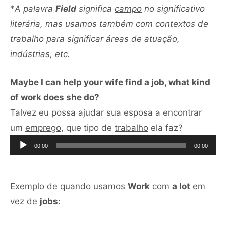
*
A palavra
Field
significa
campo
no significativo
literária, mas usamos também com contextos de
trabalho para significar áreas de atuação,
indústrias, etc.
Maybe I can help your wife find a
job
, what kind
of
work
does she do?
Talvez eu possa ajudar sua esposa a encontrar
Tocador
um
emprego
, que tipo de
trabalho
ela faz?
de
00:00
00:00
áudio
Exemplo de quando usamos
Work
com
a lot
em
vez de
jobs
: