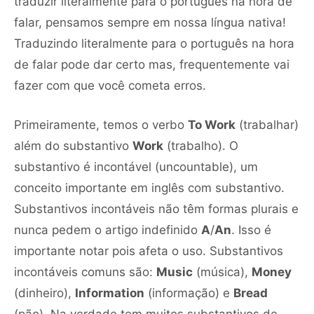
traduzir literalmente para o português na hora de
falar, pensamos sempre em nossa língua nativa!
Traduzindo literalmente para o português na hora
de falar pode dar certo mas, frequentemente vai
fazer com que você cometa erros.
Primeiramente, temos o verbo
To Work
(trabalhar)
além do substantivo
Work
(trabalho). O
substantivo é incontável (uncountable), um
conceito importante em inglês com substantivo.
Substantivos incontáveis não têm formas plurais e
nunca pedem o artigo indefinido
A
/
An
. Isso é
importante notar pois afeta o uso. Substantivos
incontáveis comuns são:
Music
(música),
Money
(dinheiro),
Information
(informação) e
Bread
(pão). Na verdade tem muitos substantivos de