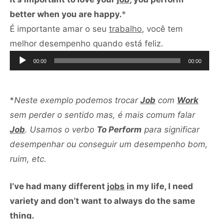
better when you are happy.
*
É importante amar o seu
trabalho
, você tem
Tocador
melhor desempenho quando está feliz.
de
00:00
00:00
áudio
*
Neste exemplo podemos trocar
Job
com
Work
sem perder o sentido mas, é mais comum falar
Job
. Usamos o verbo
To Perform
para significar
desempenhar ou conseguir um desempenho bom,
ruim, etc.
I’ve had many different
jobs
in my life, I need
variety and don’t want to always do the same
thing.