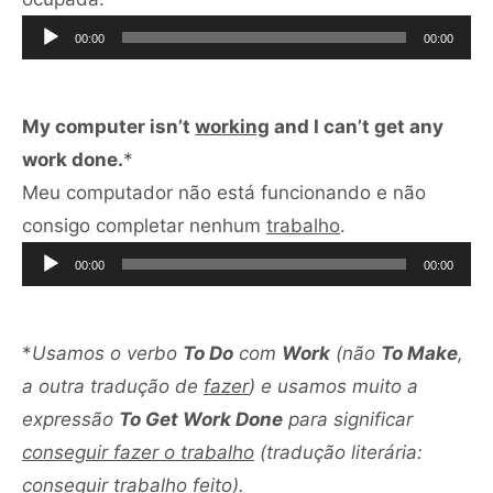
de
00:00
00:00
áudio
My computer isn’t
working
and I can’t get any
work done.
*
Meu computador não está funcionando e não
Tocador
consigo completar nenhum
trabalho
.
de
00:00
00:00
áudio
*
Usamos o verbo
To Do
com
Work
(não
To Make
,
a outra tradução de
fazer
) e usamos muito a
expressão
To Get Work Done
para significar
conseguir fazer o trabalho
(tradução literária:
conseguir trabalho feito
).