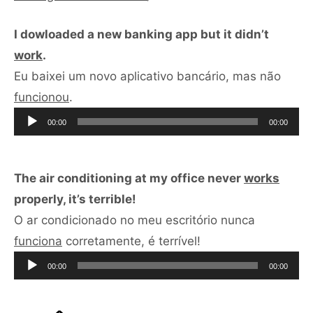
I dowloaded a new banking app but it didn’t
work
.
Eu baixei um novo aplicativo bancário, mas não
Tocador
funcionou
.
de
00:00
00:00
áudio
The air conditioning at my office never
works
properly, it’s terrible!
O ar condicionado no meu escritório nunca
Tocador
funciona
corretamente, é terrível!
de
00:00
00:00
áudio