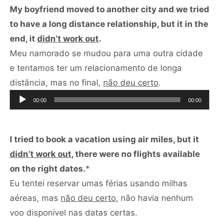
My boyfriend moved to another city and we tried
to have a long distance relationship, but it in the
end, it
didn’t work out
.
Meu namorado se mudou para uma outra cidade
e tentamos ter um relacionamento de longa
Tocador
distância, mas no final,
não deu certo
.
de
00:00
00:00
áudio
I tried to book a vacation using air miles, but it
didn’t work out
, there were no flights available
on the right dates.
*
Eu tentei reservar umas férias usando milhas
aéreas, mas
não deu certo
, não havia nenhum
Tocador
voo disponível nas datas certas.