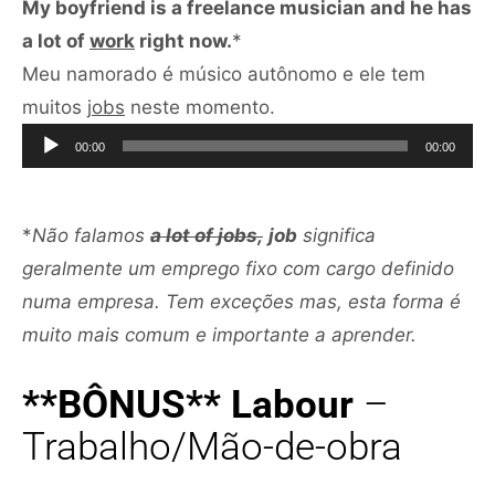
My boyfriend is a freelance musician and he has
a lot of
work
right now.
*
Meu namorado é músico autônomo e ele tem
Tocador
muitos
jobs
neste momento.
de
00:00
00:00
áudio
*
Não falamos
a lot of jobs,
job
significa
geralmente um emprego fixo com cargo definido
numa empresa. Tem exceções mas, esta forma é
muito mais comum e importante a aprender.
**BÔNUS** Labour
–
Trabalho/Mão-de-obra