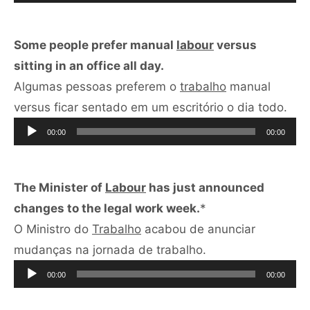
áudio
Some people prefer manual
labour
versus
sitting in an office all day.
Algumas pessoas preferem o
trabalho
manual
Toc
versus ficar sentado em um escritório o dia todo.
de
00:00
00:00
áud
The Minister of
Labour
has just announced
changes to the legal work week.
*
O Ministro do
Trabalho
acabou de anunciar
Tocador
mudanças na jornada de trabalho.
de
00:00
00:00
áudio