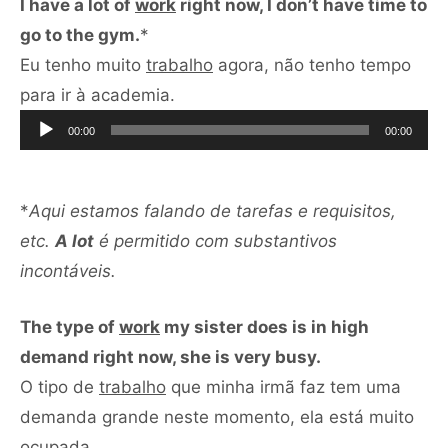
I have a lot of
work
right now, I don’t have time to
go to the gym.
*
Eu tenho muito
trabalho
agora, não tenho tempo
Tocador
para ir à academia.
de
00:00
00:00
áudio
*
Aqui estamos falando de tarefas e requisitos,
etc.
A lot
é permitido com substantivos
incontáveis.
The type of
work
my sister does is in high
demand right now, she is very busy.
O tipo de
trabalho
que minha irmã faz tem uma
demanda grande neste momento, ela está muito
Tocador
ocupada.