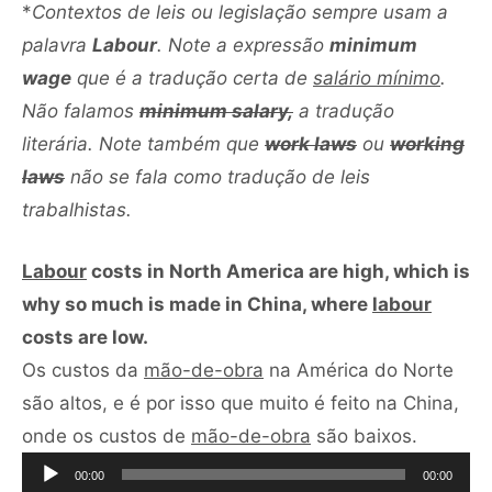
*
Contextos de leis ou legislação sempre usam a
palavra
Labour
. Note a expressão
minimum
wage
que é a tradução certa de
salário mínimo
.
Não falamos
minimum salary,
a tradução
literária. Note também que
work laws
ou
working
laws
não se fala como tradução de leis
trabalhistas.
Labour
costs in North America are high, which is
why so much is made in China, where
labour
costs are low.
Os custos da
mão-de-obra
na América do Norte
são altos, e é por isso que muito é feito na China,
Tocador
onde os custos de
mão-de-obra
são baixos.
de
00:00
00:00