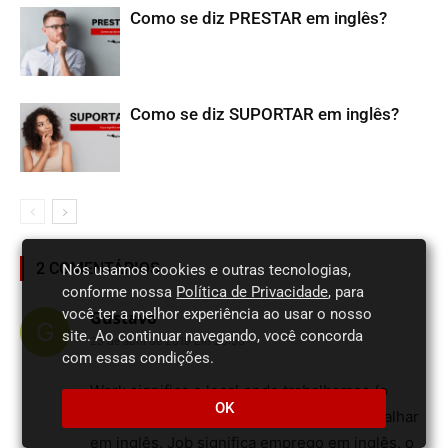
Como se diz PRESTAR em inglês?
Como se diz SUPORTAR em inglês?
2 COMENTÁRIOS
Nós usamos cookies e outras tecnologias,
conforme nossa
Política de Privacidade
, para
você ter a melhor experiência ao usar o nosso
Gustavo
site. Ao continuar navegando, você concorda
23 de abril de 2019 Em 20:53
com essas condições.
Work significa o local onde trabalhamos (o
OK
trabalho), e também significa o verbo trabalhar
em inglês. Job significa emprego em inglês, o