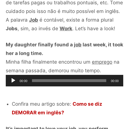
de tarefas pagas ou trabalhos pontuais, etc. Tome
cuidado pois isso não é muito possível em inglês.
A palavra
Job
é contável, existe a forma plural
Jobs
, sim, ao invés de
Work
. Let’s have a look!
My daughter finally found a
job
last week, it took
her a long time.
Minha filha finalmente encontrou um
emprego
na
Tocador
semana passada, demorou muito tempo.
de
00:00
00:00
áudio
Confira meu artigo sobre:
Como se diz
DEMORAR em inglês?
It’s important to love your
job
, you perform