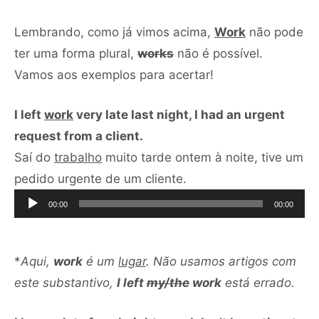
Lembrando, como já vimos acima,
Work
não pode
ter uma forma plural,
works
não é possível.
Vamos aos exemplos para acertar!
I left
work
very late last night, I had an urgent
request from a client.
Saí do
trabalho
muito tarde ontem à noite, tive um
Tocador
pedido urgente de um cliente.
de
00:00
00:00
áudio
*
Aqui,
work
é um
lugar
. Não usamos artigos com
este substantivo,
I left
my/the
work
está errado.