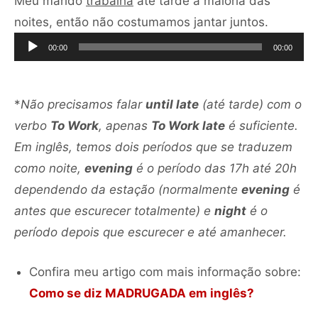
Meu marido
trabalha
até tarde a maioria das
Tocador
noites, então não costumamos jantar juntos.
de
00:00
00:00
áudio
*
Não precisamos falar
until late
(até tarde) com o
verbo
To Work
, apenas
To Work late
é suficiente.
Em inglês, temos dois períodos que se traduzem
como noite,
evening
é o período das 17h até 20h
dependendo da estação (normalmente
evening
é
antes que escurecer totalmente) e
night
é o
período depois que escurecer e até amanhecer.
Confira meu artigo com mais informação sobre:
Como se diz MADRUGADA em inglês?