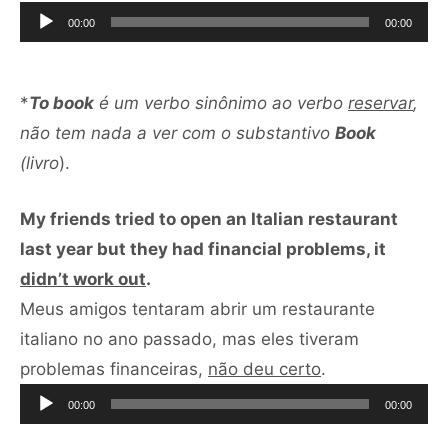
de
00:00
00:00
áudio
*
To book
é um verbo sinônimo ao verbo
reservar
,
não tem nada a ver com o substantivo
Book
(livro
).
My friends tried to open an Italian restaurant
last year but they had financial problems, it
didn’t work out
.
Meus amigos tentaram abrir um restaurante
italiano no ano passado, mas eles tiveram
Tocador
problemas financeiras,
não deu certo
.
de
00:00
00:00
áudio