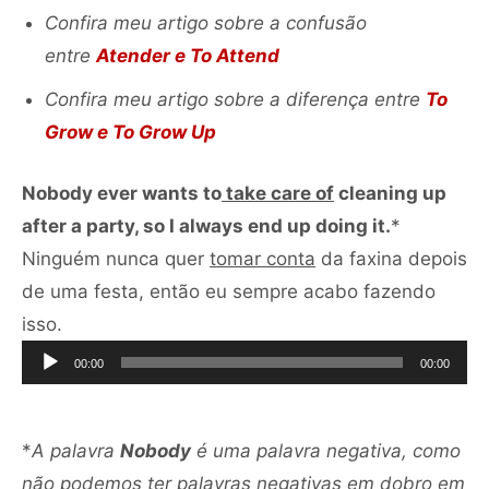
Confira meu artigo sobre a confusão
entre
Atender e To Attend
Confira meu artigo sobre a diferença entre
To
Grow e To Grow Up
Nobody ever wants to
take care of
cleaning up
after a party, so I always end up doing it.
*
Ninguém nunca quer
tomar conta
da faxina depois
de uma festa, então eu sempre acabo fazendo
Tocador
isso.
de
00:00
00:00
áudio
*
A palavra
Nobody
é uma palavra negativa, como
não podemos ter palavras negativas em dobro em