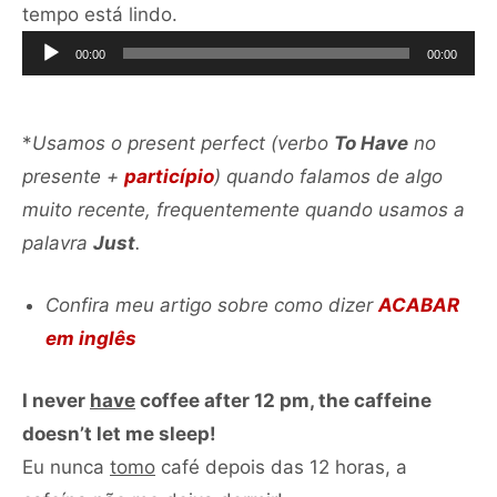
Tocador
tempo está lindo.
de
00:00
00:00
áudio
*
Usamos o present perfect (verbo
To Have
no
presente +
particípio
) quando falamos de algo
muito recente, frequentemente quando usamos a
palavra
Just
.
Confira meu artigo sobre como dizer
ACABAR
em inglês
I never
have
coffee after 12 pm, the caffeine
doesn’t let me sleep!
Eu nunca
tomo
café depois das 12 horas, a