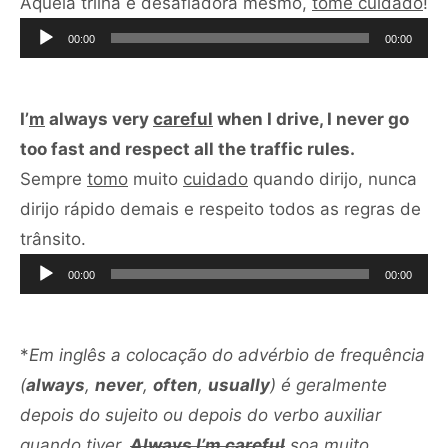
To
Aquela trilha é desafiadora mesmo,
tome cuidado
!
de
00:00
00:00
áu
I’
m
always very
careful
when I drive, I never go
too fast and respect all the traffic rules.
Sempre
tomo
muito
cuidado
quando dirijo, nunca
dirijo rápido demais e respeito todos as regras de
Tocador
trânsito.
de
00:00
00:00
áudio
*
Em inglês a colocação do advérbio de frequência
(
always
,
never
,
often
,
usually
) é geralmente
depois do sujeito ou depois do verbo auxiliar
quando tiver.
Always I’m careful
soa muito