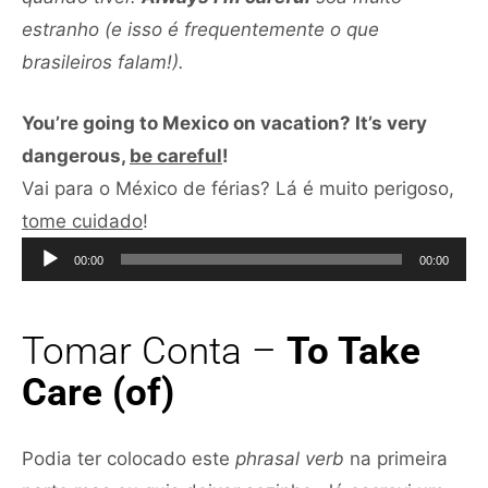
estranho (e isso é frequentemente o que
brasileiros falam!).
You’re going to Mexico on vacation? It’s very
dangerous,
be careful
!
Vai para o México de férias? Lá é muito perigoso,
Tocador
tome cuidado
!
de
00:00
00:00
áudio
Tomar Conta –
To Take
Care (of)
Podia ter colocado este
phrasal verb
na primeira