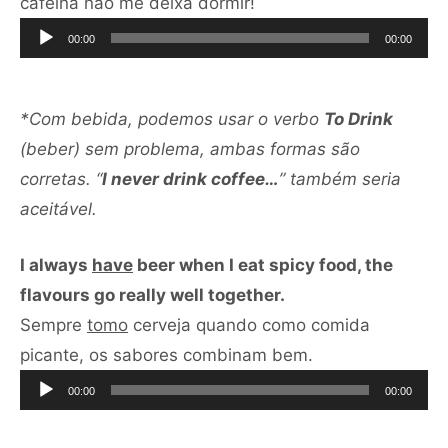
Tocador
cafeína não me deixa dormir!
de
00:00
00:00
áudio
*Com bebida, podemos usar o verbo
To Drink
(beber) sem problema, ambas formas são
corretas. “
I never drink coffee…
” também seria
aceitável.
I always
have
beer when I eat spicy food, the
flavours go really well together.
Sempre
tomo
cerveja quando como comida
Tocador
picante, os sabores combinam bem.
de
00:00
00:00
áudio