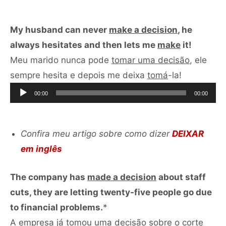
áudio
My husband can never
make a decision
, he
always hesitates and then lets me
make
it!
Meu marido nunca pode
tomar uma decisão
, ele
Tocador
sempre hesita e depois me deixa
tomá
-la!
de
00:00
00:00
áudio
Confira meu artigo sobre como dizer
DEIXAR
em inglês
The company has
made a decision
about staff
cuts, they are letting twenty-five people go due
to financial problems.
*
A empresa já
tomou uma decisão
sobre o corte