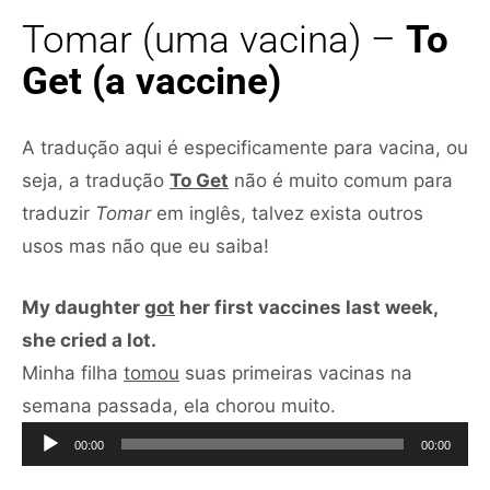
Tomar (uma vacina) –
To
Get (a vaccine)
A tradução aqui é especificamente para vacina, ou
seja, a tradução
To Get
não é muito comum para
traduzir
Tomar
em inglês, talvez exista outros
usos mas não que eu saiba!
My daughter
got
her first vaccines last week,
she cried a lot.
Minha filha
tomou
suas primeiras vacinas na
Tocador
semana passada, ela chorou muito.
de
00:00
00:00
áudio