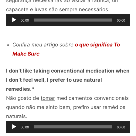
segurança necessárias ao visitar a fábrica, um
Tocador
capacete e luvas são sempre necessários.
de
00:00
00:00
áudio
Confira meu artigo sobre
o que significa To
Make Sure
I don’t like
taking
conventional medication when
I don’t feel well, I prefer to use natural
remedies.
*
Não gosto de
tomar
medicamentos convencionais
quando não me sinto bem, prefiro usar remédios
Tocador
naturais.
de
00:00
00:00
áudio