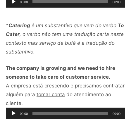
00:00
00:00
áudio
*
Catering
é um substantivo que vem do verbo
To
Cater
, o verbo não tem uma tradução certa neste
contexto mas serviço de bufê é a tradução do
substantivo.
The company is growing and we need to hire
someone to
take care of
customer service.
A empresa está crescendo e precisamos contratar
alguém para
tomar conta
do atendimento ao
Tocador
cliente.
de
00:00
00:00
áudio