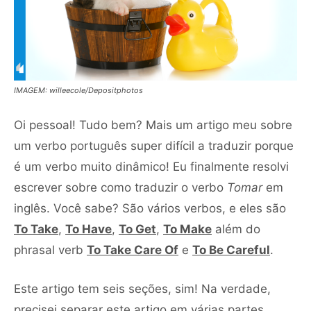
IMAGEM: willeecole/Depositphotos
Oi pessoal! Tudo bem? Mais um artigo meu sobre
um verbo português super difícil a traduzir porque
é um verbo muito dinâmico! Eu finalmente resolvi
escrever sobre como traduzir o verbo
Tomar
em
inglês. Você sabe? São vários verbos, e eles são
To Take
,
To Have
,
To Get
,
To Make
além do
phrasal verb
To Take Care Of
e
To Be Careful
.
Este artigo tem seis seções, sim! Na verdade,
precisei separar este artigo em várias partes