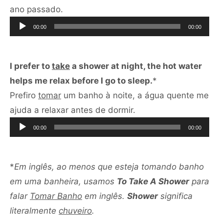
Tocador
ano passado.
de
00:00
00:00
áudio
I prefer to
take
a shower at night, the hot water
helps me relax before I go to sleep.
*
Prefiro
tomar
um banho à noite, a água quente me
Tocador
ajuda a relaxar antes de dormir.
de
00:00
00:00
áudio
*
Em inglês, ao menos que esteja tomando banho
em uma banheira, usamos
To Take A Shower
para
falar
Tomar Banho
em inglês.
Shower
significa
literalmente
chuveiro
.