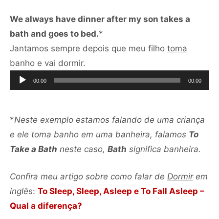
We always have dinner after my son takes a
bath and goes to bed.
*
Jantamos sempre depois que meu filho
toma
Tocador
banho e vai dormir.
de
00:00
00:00
áudio
*
Neste exemplo estamos falando de uma criança
e ele toma banho em uma banheira, falamos
To
Take a Bath
neste caso,
Bath
significa banheira.
Confira meu artigo sobre como falar de
Dormir
em
inglê
s:
To Sleep, Sleep, Asleep e To Fall Asleep –
Qual a diferença?