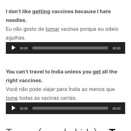
I don’t like
getting
vaccines because I hate
needles.
Eu não gosto de
tomar
vacinas porque eu odeio
Tocador
agulhas.
de
00:00
00:00
áudio
You can’t travel to India unless you
get
all the
right vaccines.
Você não pode viajar para Índia ao menos que
Tocador
tome
todas as vacinas certas.
de
00:00
00:00
áudio