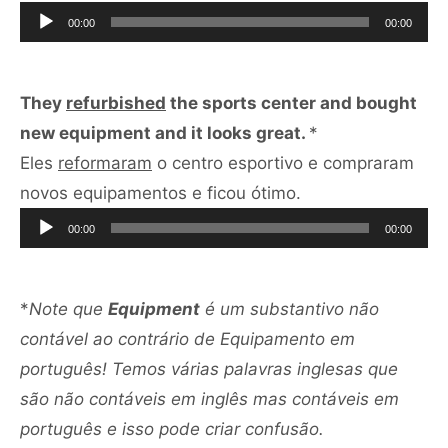
de
00:00
00:00
áudio
They
refurbished
the sports center and bought
new equipment and it looks great.
*
Eles
reformaram
o centro esportivo e compraram
Tocador
novos equipamentos e ficou ótimo.
de
00:00
00:00
áudio
*
Note que
Equipment
é um substantivo não
contável ao contrário de Equipamento em
português! Temos várias palavras inglesas que
são não contáveis em inglês mas contáveis em
português e isso pode criar confusão.