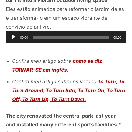
turn it into a vibrant outdoor living space.
Eles estão animados para reformar o jardim deles
e transformá-lo em um espaço vibrante de
Tocador
convívio ao ar livre.
de
00:00
00:00
áudio
Confira meu artigo sobre
como se diz
TORNAR-SE em inglês.
Confira meu artigo sobre os verbos
To Turn, To
Turn Around, To Turn Into, To Turn On, To Turn
Off, To Turn Up, To Turn Down.
The city
renovated
the central park last year
and installed many different sports facilities.
*