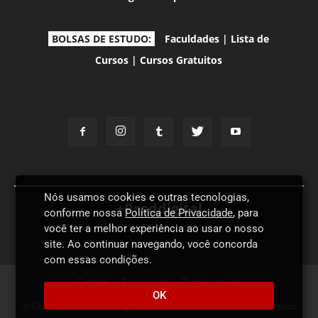
BOLSAS DE ESTUDO:
Faculdades
|
Lista de
Cursos
|
Cursos Gratuitos
Nós usamos cookies e outras tecnologias,
+Proddigital
conforme nossa
Política de Privacidade
, para
você ter a melhor experiência ao usar o nosso
site. Ao continuar navegando, você concorda
com essas condições.
Contato
Privacidade
Termos de uso
OK
© Copyright 2026 - Proddigital Idiomas - Todos os direitos reservados