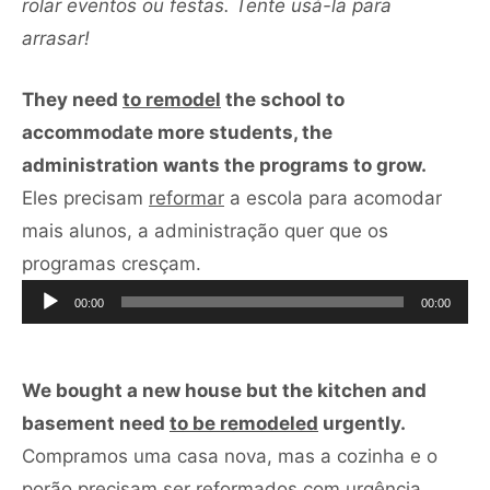
rolar eventos ou festas. Tente usá-la para
arrasar!
They need
to remodel
the school to
accommodate more students, the
administration wants the programs to grow.
Eles precisam
reformar
a escola para acomodar
mais alunos, a administração quer que os
Tocador
programas cresçam.
de
00:00
00:00
áudio
We bought a new house but the kitchen and
basement need
to be remodeled
urgently.
Compramos uma casa nova, mas a cozinha e o
Tocado
porão precisam
ser reformados
com urgência.