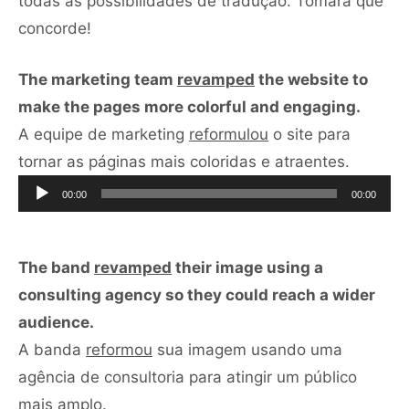
todas as possibilidades de tradução. Tomara que
concorde!
The marketing team
revamped
the website to
make the pages more colorful and engaging.
A equipe de marketing
reformulou
o site para
Tocador
tornar as páginas mais coloridas e atraentes.
de
00:00
00:00
áudio
The band
revamped
their image using a
consulting agency so they could reach a wider
audience.
A banda
reformou
sua imagem usando uma
agência de consultoria para atingir um público
Tocador
mais amplo.