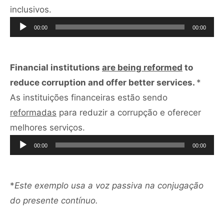
Tocador
inclusivos.
de
00:00
00:00
áudio
Financial institutions
are being reformed
to
reduce corruption and offer better services.
*
As instituições financeiras estão sendo
reformadas
para reduzir a corrupção e oferecer
Tocador
melhores serviços.
de
00:00
00:00
áudio
*
Este exemplo usa a voz passiva na conjugação
do presente contínuo.