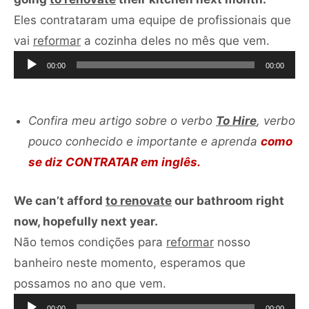
Eles contrataram uma equipe de profissionais que
Tocado
vai
reformar
a cozinha deles no mês que vem.
de
00:00
00:00
áudio
Confira meu artigo sobre o verbo
To Hire
, verbo
pouco conhecido e importante e aprenda
como
se diz CONTRATAR em inglês.
We can’t afford
to renovate
our bathroom right
now, hopefully next year.
Não temos condições para
reformar
nosso
banheiro neste momento, esperamos que
Tocador
possamos no ano que vem.
de
00:00
00:00