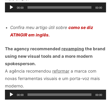
de
00:00
00:00
áudio
Confira meu artigo útil sobre
como se diz
ATINGIR em inglês.
The agency recommended
revamping
the brand
using new visual tools and a more modern
spokesperson.
A agência recomendou
reformar
a marca com
novas ferramentas visuais e um porta-voz mais
Tocador
moderno.
de
00:00
00:00
áudio