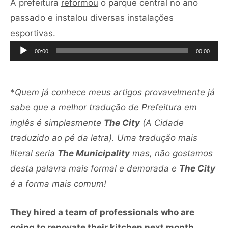
A prefeitura
reformou
o parque central no ano
passado e instalou diversas instalações
Tocador
esportivas.
de
00:00
00:00
áudio
*
Quem já conhece meus artigos provavelmente já
sabe que a melhor tradução de Prefeitura em
inglês é simplesmente
The City
(A Cidade
traduzido ao pé da letra). Uma tradução mais
literal seria
The Municipality
mas, não gostamos
desta palavra mais formal e demorada e
The City
é a forma mais comum!
They hired a team of professionals who are
going
to renovate
their kitchen next month.