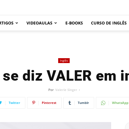
RTIGOS
VIDEOAULAS
E-BOOKS
CURSO DE INGLÊS
Inglês
se diz VALER em i
Por
Valerie Singer
-
Twitter
Pinterest
Tumblr
WhatsApp