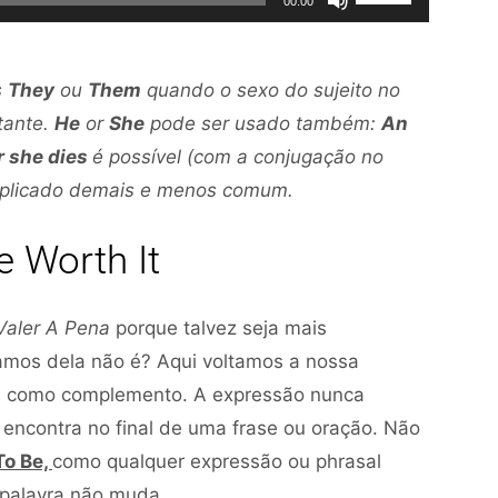
diminuir
00:00
áudio
as
para
o
setas
baixo
volume.
s
They
ou
Them
quando o sexo do sujeito no
para
para
tante.
He
or
She
pode ser usado também:
An
cima
aumentar
or she dies
é possível (com a conjugação no
ou
ou
mplicado demais e menos comum.
para
diminuir
baixo
o
e Worth It
para
volume.
aumentar
ou
Valer A Pena
porque talvez seja mais
diminuir
amos dela não é? Aqui voltamos a nossa
o
t
como complemento. A expressão nunca
volume.
 encontra no final de uma frase ou oração. Não
To Be,
como qualquer expressão ou phrasal
 palavra não muda.