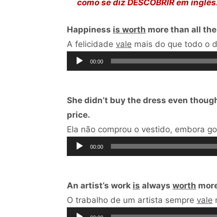
como se diz DESCOBRIR em inglês
Happiness
is worth
more than all the
A felicidade
vale
mais do que todo o d
00:00
She didn’t buy the dress even though s
price.
Ela não comprou o vestido, embora g
00:00
An artist’s work
is
always
worth
more 
O trabalho de um artista sempre
vale
m