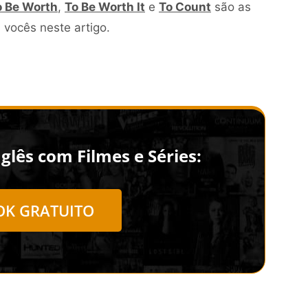
o Be Worth
,
To Be Worth It
e
To Count
são as
 vocês neste artigo.
lês com Filmes e Séries:
OK GRATUITO