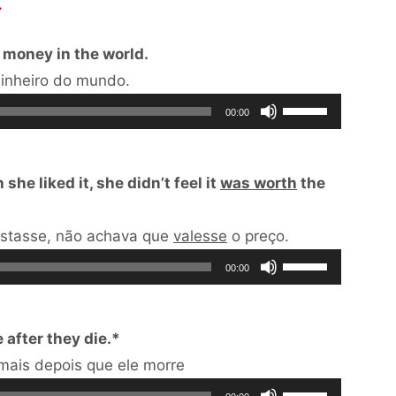
o
.
para
volume.
baixo
 money in the world.
para
Tocador
inheiro do mundo.
aumentar
de
Use
00:00
ou
áudio
as
diminuir
setas
he liked it, she didn’t feel it
was worth
the
o
para
volume.
cima
Tocador
ostasse, não achava que
valesse
o preço.
ou
Use
de
para
00:00
as
áudio
baixo
setas
para
after they die.*
para
aumentar
Tocador
ais depois que ele morre
cima
ou
de
Use
ou