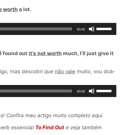
e worth
a lot.
dor
Use
00:00
o
as
setas
 I found out
it’s not worth
much, I’ll just give it
para
cima
igo, mas descobri que
não vale
muito, vou doá-
ou
para
Use
baixo
00:00
as
para
setas
aumentar
! Confira meu artigo muito completo aqui.
para
ou
cima
diminuir
 verb essencial
To Find Out
e veja também
ou