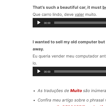
That’s such a beautiful car, it must
b
Toca
Que carro lindo, deve
valer
muito.
de
00:00
áudi
I wanted to sell my old computer but
away.
Eu queria vender meu computador ant
Tocador
lo.
de
00:00
áudio
As traduções de
Muito
são inúmeras
Confira meu artigo sobre o phrasal