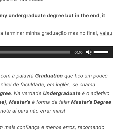
h my undergraduate degree but in the end, it
ra terminar minha graduação mas no final,
valeu
Use
00:00
as
setas
 com a palavra
Graduation
que fico um pouco
para
o nível de faculdade, em inglês, se chama
cima
gree
. Na verdade
Undergraduate
é o adjetivo
ou
ee
),
Master’s
é forma de falar
Master’s Degree
para
ote aí para não errar mais!
baixo
para
om mais confiança e menos erros, recomendo
aumentar