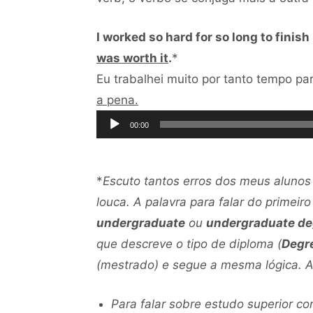
I worked so hard for so long to finis
was worth it
.
*
Eu trabalhei muito por tanto tempo pa
Tocador
a pena.
de
00:00
áudio
*
Escuto tantos erros dos meus alunos
louca. A palavra para falar do primeir
undergraduate
ou
undergraduate de
que descreve o tipo de diploma (
Degr
(mestrado) e segue a mesma lógica. An
Para falar sobre estudo superior c