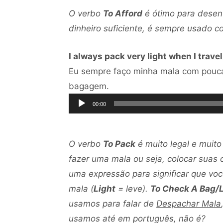
O verbo
To Afford
é ótimo para desenv
dinheiro suficiente, é sempre usado c
I always pack very light when I
travel
Eu sempre faço minha mala com pouc
Tocador
bagagem.
de
00:00
áudio
O verbo
To Pack
é muito legal e muito
fazer uma mala ou seja, colocar suas
uma expressão para significar que voc
mala (
Light
= leve).
To Check A Bag/
usamos para falar de
Despachar Mala
usamos até em português, não é?