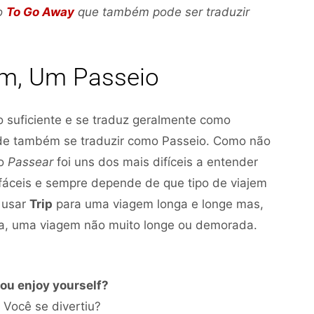
ou
ou
o
To Go Away
que também pode ser traduzir
para
diminuir
baixo
o
m, Um Passeio
para
volume.
aumentar
ou
 suficiente e se traduz geralmente como
diminuir
e também se traduzir como Passeio. Como não
o
bo
Passear
foi uns dos mais difíceis a entender
volume.
fáceis e sempre depende de que tipo de viajem
 usar
Trip
para uma viagem longa e longe mas,
a, uma viagem não muito longe ou demorada.
you enjoy yourself?
Tocador
 Você se divertiu?