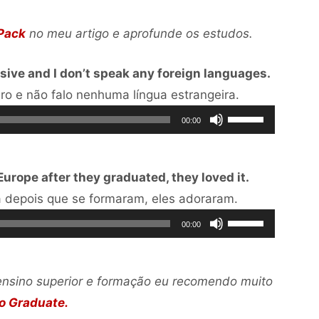
aumentar
Pack
no meu artigo e aprofunde os estudos.
ou
diminuir
nsive and I don’t speak any foreign languages.
o
Tocador
aro e não falo nenhuma língua estrangeira.
volume.
Use
de
00:00
as
áudio
setas
rope after they graduated, they loved it.
para
Tocador
a depois que se formaram, eles adoraram.
cima
Use
de
ou
00:00
as
áudio
para
setas
baixo
 ensino superior e formação eu recomendo muito
para
para
o Graduate.
cima
aumentar