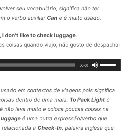
aumentar
olver seu vocabulário, significa não ter
para
ou
om o verbo auxiliar
Can
e é muito usado.
cima
diminuir
ou
o
, I don’t like to check luggage
.
para
volume.
as coisas quando
viajo
, não gosto de despachar
baixo
para
Use
aumentar
00:00
as
ou
setas
diminuir
 usado em contextos de viagens pois significa
para
o
 coisas dentro de uma mala.
To Pack Light
é
cima
volume.
ê não leva muito e coloca poucas coisas na
ou
Luggage
é uma outra expressão/verbo que
para
, relacionada a
Check-In
, palavra inglesa que
baixo
para