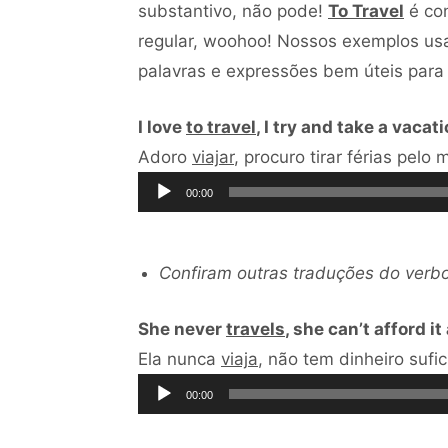
substantivo, não pode!
To Travel
é co
regular, woohoo! Nossos exemplos us
palavras e expressões bem úteis para
I love
to travel
, I try and take a vacat
Adoro
viajar
, procuro tirar férias pel
00:00
Confiram outras traduções do verb
She never
travels
, she can’t afford 
Ela nunca
viaja
, não tem dinheiro sufi
00:00