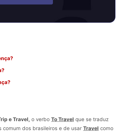
rença?
a?
ença?
rip e Travel,
o verbo
To Travel
que se traduz
is comum dos brasileiros e de usar
Travel
como