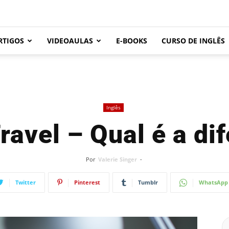
RTIGOS
VIDEOAULAS
E-BOOKS
CURSO DE INGLÊS
Inglês
Travel – Qual é a di
Por
Valerie Singer
-
Twitter
Pinterest
Tumblr
WhatsApp