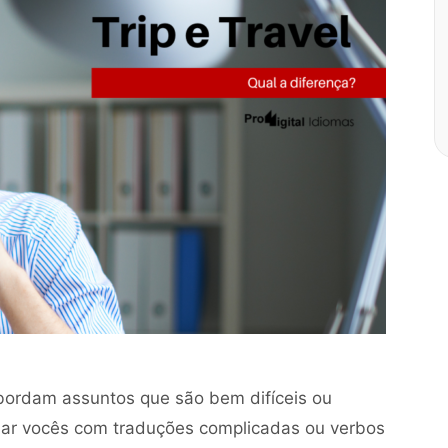
bordam assuntos que são bem difíceis ou
dar vocês com traduções complicadas ou verbos