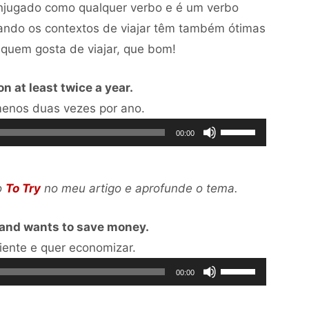
njugado como qualquer verbo e é um verbo
ando os contextos de viajar têm também ótimas
 quem gosta de viajar, que bom!
ion at least twice a year.
Tocador
o menos duas vezes por ano.
de
Use
00:00
áudio
as
setas
o
To Try
no meu artigo e aprofunde o tema.
para
cima
it and wants to save money.
ou
Tocador
ciente e quer economizar.
para
de
Use
baixo
00:00
áudio
as
para
setas