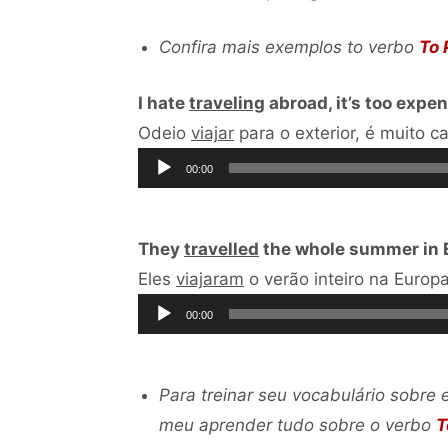
Confira mais exemplos to verbo
To 
I hate
traveling
abroad, it’s too expe
Odeio
viajar
para o exterior, é muito c
00:00
They
travelled
the whole summer in Eu
Eles
viajaram
o verão inteiro na Europ
00:00
Para treinar seu vocabulário sobre
meu aprender tudo sobre o verbo
T