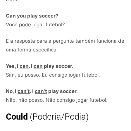
Can
you play soccer?
Você
pode
jogar futebol?
E a resposta para a pergunta também funciona de
uma forma específica.
Yes, I
can
. I
can
play soccer.
Sim, eu
posso
. Eu
consigo
jogar futebol.
No, I
can’t
. I
can’t
play soccer.
Não, não posso. Não consigo jogar futebol.
Could
(Poderia/Podia)