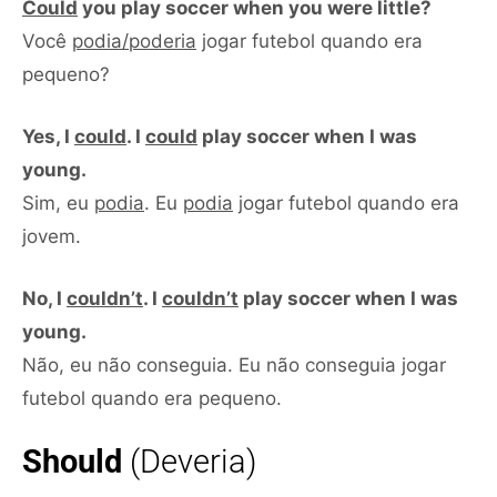
Could
you play soccer when you were little?
Você
podia/poderia
jogar futebol quando era
pequeno?
Yes, I
could
. I
could
play soccer when I was
young.
Sim, eu
podia
. Eu
podia
jogar futebol quando era
jovem.
No, I
couldn’t
. I
couldn’t
play soccer when I was
young.
Não, eu não conseguia. Eu não conseguia jogar
futebol quando era pequeno.
Should
(Deveria)