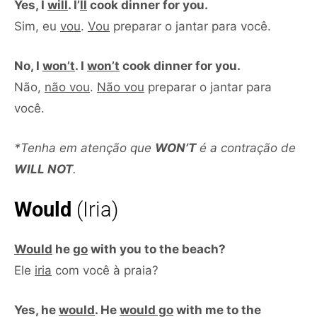
Yes, I
will
. I’
ll
cook dinner for you.
Sim, eu
vou
.
Vou
preparar o jantar para você.
No, I
won’t
. I
won’t
cook dinner for you.
Não,
não vou
.
Não vou
preparar o jantar para
você.
*Tenha em atenção que
WON’T
é a contração de
WILL NOT
.
Would
(Iria)
Would
he
go
with you to the beach?
Ele
iria
com você à praia?
Yes, he
would
. He
would go
with me to the