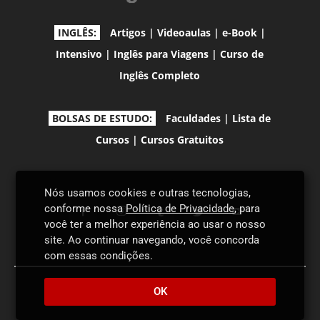
INGLÊS:
Artigos
|
Videoaulas
|
e-Book
|
Intensivo
|
Inglês para Viagens
|
Curso de
Inglês Completo
BOLSAS DE ESTUDO:
Faculdades
|
Lista de
Cursos
|
Cursos Gratuitos
Nós usamos cookies e outras tecnologias,
conforme nossa
Política de Privacidade
, para
você ter a melhor experiência ao usar o nosso
site. Ao continuar navegando, você concorda
com essas condições.
+Proddigital
OK