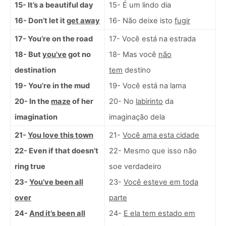
15- It’s a beautiful day
15- É um lindo dia
16- Don’t let it
get away
16- Não deixe isto
fugir
17- You’re on the road
17- Você está na estrada
18- But
you’ve
got no
18- Mas você
não
destination
tem
destino
19- You’re in the mud
19- Você está na lama
20- In the
maze
of her
20- No
labirinto
da
imagination
imaginação dela
21-
You love this town
21-
Você ama esta cidade
22- Even if that doesn’t
22- Mesmo que isso não
ring true
soe verdadeiro
23-
You’ve been all
23-
Você esteve em toda
over
parte
24-
And it’s been all
24-
E ela tem estado em