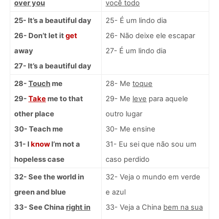
over you
você todo
25- It’s a beautiful day
25- É um lindo dia
26- Don’t let it
get
26- Não deixe ele escapar
away
27- É um lindo dia
27- It’s a beautiful day
28-
Touch
me
28- Me
toque
29-
Take
me to that
29- Me
leve
para aquele
other place
outro lugar
30- Teach me
30- Me ensine
31- I
know
I’m not a
31- Eu sei que não sou um
hopeless case
caso perdido
32- See the world in
32- Veja o mundo em verde
green and blue
e azul
33- See China
right in
33- Veja a China
bem na sua