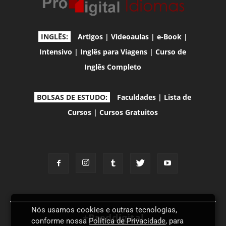
INGLÊS:
Artigos
|
Videoaulas
|
e-Book
|
Intensivo
|
Inglês para Viagens
|
Curso de
Inglês Completo
BOLSAS DE ESTUDO:
Faculdades
|
Lista de
Cursos
|
Cursos Gratuitos
Nós usamos cookies e outras tecnologias,
+Proddigital
conforme nossa
Política de Privacidade
, para