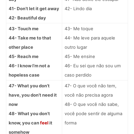
41- Don’t let it get away
42- Lindo dia
42- Beautiful day
43- Touch me
43-
Me toque
44- Take me to that
44- Me leve para aquele
other place
outro lugar
45- Reach me
45- Me ensine
46- I know I’m not a
46- Eu sei que não sou um
hopeless case
caso perdido
47- What you don’t
47- O que você não tem,
have, you don’t need it
você não precisa agora
now
48- O que você não sabe,
48- What you don’t
você pode sentir de alguma
know, you can
feel
it
forma
somehow