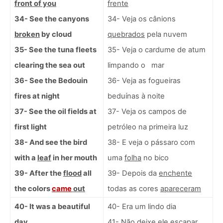
front of you
frente
34- See the canyons
34- Veja os cânions
broken
by cloud
quebrados
pela nuvem
35- See the tuna fleets
35- Veja o cardume de atum
clearing the sea out
limpando o mar
36- See the Bedouin
36- Veja as fogueiras
fires at night
beduínas à noite
37- See the oil fields at
37- Veja os campos de
first light
petróleo na primeira luz
38- And see the bird
38- E veja o pássaro com
with a
leaf
in her mouth
uma
folha
no bico
39- After the
flood
all
39- Depois da
enchente
the colors
came
out
todas as cores
apareceram
40- It was a beautiful
40- Era um lindo dia
day
41- Não deixe ele escapar