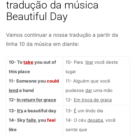
tradução da música
Beautiful Day
Vamos continuar a nossa tradução a partir da
linha 10 da música em diante:
10- To
take
you out of
10- Para
tirar
você deste
this place
lugar
11- Someone you
could
11- Alguém que você
lend
a hand
pudesse
dar
uma mão
12-
In return for grace
12-
Em troca de graça
13-
It’s
a beautiful day
13-
É
um lindo dia
14- Sky
falls,
you
feel
14- O céu
desaba
, você
like
sente que