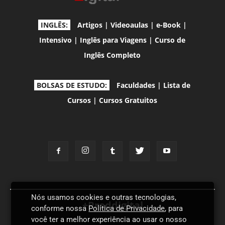
INGLÊS:
Artigos
|
Videoaulas
|
e-Book
|
Intensivo
|
Inglês para Viagens
|
Curso de
Inglês Completo
BOLSAS DE ESTUDO:
Faculdades
|
Lista de
Cursos
|
Cursos Gratuitos
Nós usamos cookies e outras tecnologias,
+Proddigital
conforme nossa
Política de Privacidade
, para
você ter a melhor experiência ao usar o nosso