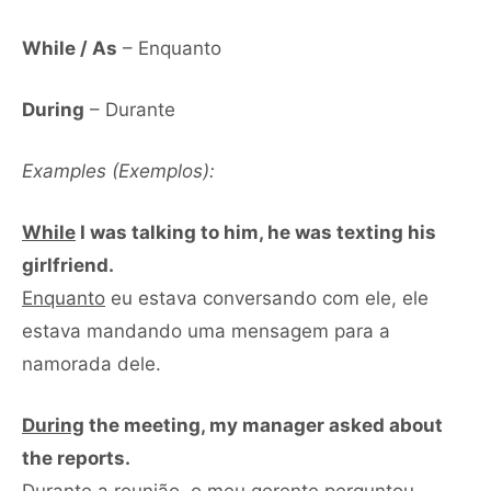
While / As
– Enquanto
During
– Durante
Examples (Exemplos):
While
I was talking to him, he was texting his
girlfriend.
Enquanto
eu estava conversando com ele, ele
estava mandando uma mensagem para a
namorada dele.
During
the meeting, my manager asked about
the reports.
Durante
a reunião, o meu gerente perguntou