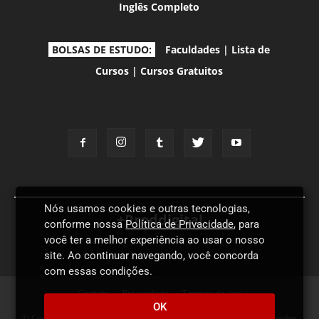
Inglês Completo
BOLSAS DE ESTUDO:
Faculdades
|
Lista de
Cursos
|
Cursos Gratuitos
Nós usamos cookies e outras tecnologias,
+Proddigital
conforme nossa
Política de Privacidade
, para
você ter a melhor experiência ao usar o nosso
site. Ao continuar navegando, você concorda
com essas condições.
Contato
Privacidade
Termos de uso
OK
© Copyright 2026 - Proddigital Idiomas - Todos os direitos reservados