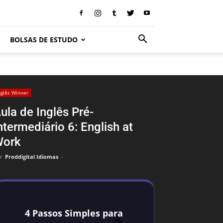
BOLSAS DE ESTUDO
nglês Winner
ula de Inglês Pré-
ntermediário 6: English at
ork
r
Proddigital Idiomas
-
4 Passos Simples para