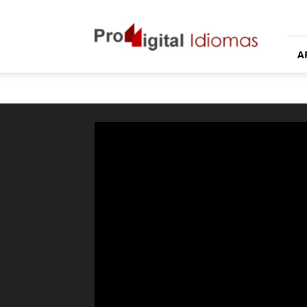
Proddigital
Idiomas
A