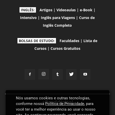
INGLÊS:
Artigos
|
Videoaulas
|
e-Book
|
Intensivo
|
Inglês para Viagens
|
Curso de
Inglês Completo
BOLSAS DE ESTUDO:
Faculdades
|
Lista de
Cursos
|
Cursos Gratuitos
Nós usamos cookies e outras tecnologias,
+Proddigital
conforme nossa
Política de Privacidade
, para
você ter a melhor experiência ao usar o nosso