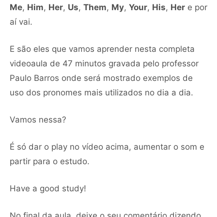
Me
,
Him
,
Her
,
Us
,
Them
,
My
,
Your
,
His
,
Her
e por
aí vai.
E são eles que vamos aprender nesta completa
videoaula de 47 minutos gravada pelo professor
Paulo Barros onde será mostrado exemplos de
uso dos pronomes mais utilizados no dia a dia.
Vamos nessa?
É só dar o play no vídeo acima, aumentar o som e
partir para o estudo.
Have a good study!
No final da aula, deixe o seu comentário dizendo