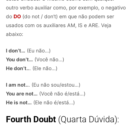
outro verbo auxiliar como, por exemplo, o negativo
do
DO
(do not / don’t) em que não podem ser
usados com os auxiliares AM, IS e ARE. Veja
abaixo:
I don’t…
(Eu não…)
You don’t…
(Você não…)
He don’t..
. (Ele não…)
I am not..
. (Eu não sou/estou…)
You are not…
(Você não é/está…)
He is not…
(Ele não é/está…)
Fourth Doubt
(Quarta Dúvida):