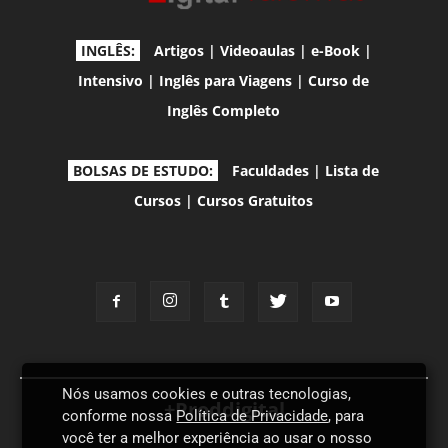
INGLÊS:
Artigos
|
Videoaulas
|
e-Book
|
Intensivo
|
Inglês para Viagens
|
Curso de
Inglês Completo
BOLSAS DE ESTUDO:
Faculdades
|
Lista de
Cursos
|
Cursos Gratuitos
Nós usamos cookies e outras tecnologias,
+Proddigital
conforme nossa
Política de Privacidade
, para
você ter a melhor experiência ao usar o nosso