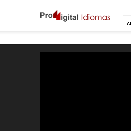
Proddigital
Idiomas
A