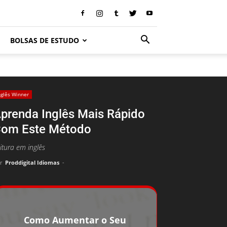
BOLSAS DE ESTUDO
nglês Winner
prenda Inglês Mais Rápido
om Este Método
itura em inglês
r
Proddigital Idiomas
-
Como Aumentar o Seu