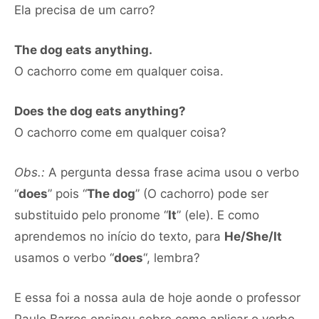
Ela precisa de um carro?
The dog eats anything.
O cachorro come em qualquer coisa.
Does the dog eats anything?
O cachorro come em qualquer coisa?
Obs.:
A pergunta dessa frase acima usou o verbo
“
does
” pois “
The dog
” (O cachorro) pode ser
substituido pelo pronome “
It
” (ele). E como
aprendemos no início do texto, para
He/She/It
usamos o verbo “
does
“, lembra?
E essa foi a nossa aula de hoje aonde o professor
Paulo Barros ensinou sobre como aplicar o verbo