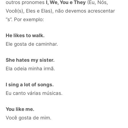
outros pronomes
I, We, You e They
(Eu, Nós,
Você(s), Eles e Elas), não devemos acrescentar
“s”. Por exemplo:
He likes to walk.
Ele gosta de caminhar.
She hates my sister.
Ela odeia minha irmã.
I sing a lot of songs.
Eu canto várias músicas.
You like me.
Você gosta de mim.