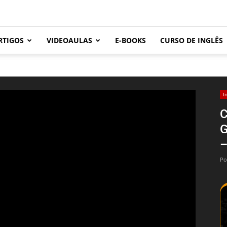
RTIGOS
VIDEOAULAS
E-BOOKS
CURSO DE INGLÊS
I
C
G
–
Po