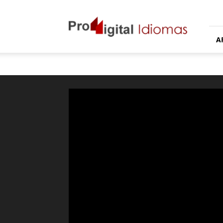
Proddigital
Idiomas
A