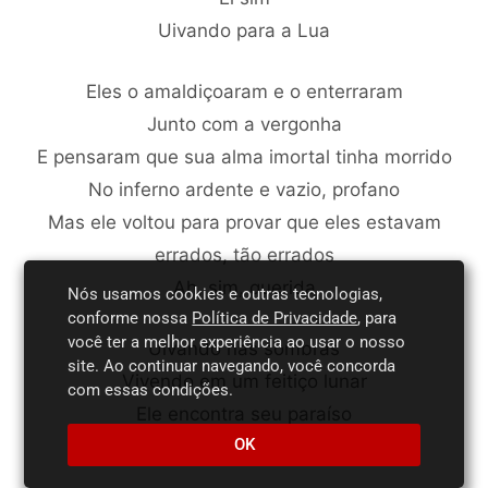
Uivando para a Lua
Eles o amaldiçoaram e o enterraram
Junto com a vergonha
E pensaram que sua alma imortal tinha morrido
No inferno ardente e vazio, profano
Mas ele voltou para provar que eles estavam
errados, tão errados
Ah, sim, querida
Nós usamos cookies e outras tecnologias,
conforme nossa
Política de Privacidade
, para
você ter a melhor experiência ao usar o nosso
Uivando nas sombras
site. Ao continuar navegando, você concorda
Vivendo em um feitiço lunar
com essas condições.
Ele encontra seu paraíso
OK
Vomitando da boca do inferno