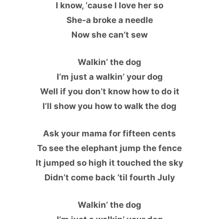
I know, ‘cause I love her so
She-a broke a needle
Now she can’t sew
Walkin’ the dog
I’m just a walkin’ your dog
Well if you don’t know how to do it
I’ll show you how to walk the dog
Ask your mama for fifteen cents
To see the elephant jump the fence
It jumped so high it touched the sky
Didn’t come back ‘til fourth July
Walkin’ the dog