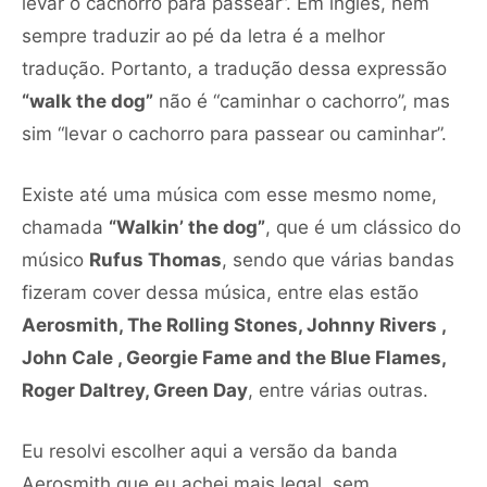
levar o cachorro para passear”. Em inglês, nem
sempre traduzir ao pé da letra é a melhor
tradução. Portanto, a tradução dessa expressão
“walk the dog”
não é “caminhar o cachorro”, mas
sim “levar o cachorro para passear ou caminhar”.
Existe até uma música com esse mesmo nome,
chamada
“Walkin’ the dog”
, que é um clássico do
músico
Rufus Thomas
, sendo que várias bandas
fizeram cover dessa música, entre elas estão
Aerosmith, The Rolling Stones, Johnny Rivers ,
John Cale , Georgie Fame and the Blue Flames,
Roger Daltrey, Green Day
, entre várias outras.
Eu resolvi escolher aqui a versão da banda
Aerosmith que eu achei mais legal, sem